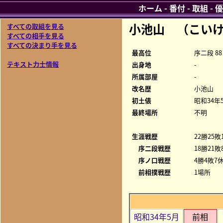
ホーム
-
番付
-
取組
-
優
小池山 （こい
すべての取組を見る
すべての相手を見る
すべての決まり手を見る
最高位
序二段 88
テキスト力士情報
出身地
-
所属部屋
-
改名歴
小池山
初土俵
昭和34年
最終場所
不明
生涯戦歴
22勝25敗
序二段戦歴
18勝21敗
序ノ口戦歴
4勝4敗7休
前相撲戦歴
1場所
昭和34年5月
前相