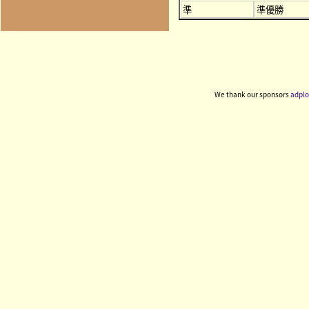
準
準優勝
We thank our sponsors
adplo