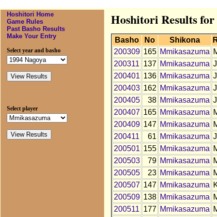
Hoshitori Home
Hoshitori Results f
Game Rules
Past Basho Results
Make Your Entry
Basho
No
Shikona
Select year and basho
200309
165
Mmikasazuma
200311
137
Mmikasazuma
200401
136
Mmikasazuma
200403
162
Mmikasazuma
200405
38
Mmikasazuma
Select player
200407
165
Mmikasazuma
200409
147
Mmikasazuma
200411
61
Mmikasazuma
200501
155
Mmikasazuma
200503
79
Mmikasazuma
200505
23
Mmikasazuma
200507
147
Mmikasazuma
200509
138
Mmikasazuma
200511
177
Mmikasazuma