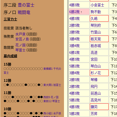
序二段
豊の富士
4勝3敗
小金富士
下2
序ノ口
戦闘竜
6勝2敗
駒不動
下3
↑
4勝3敗
久嶋
下4
三賞力士
2勝5敗
琴別府
下5
技能賞
該当者無し
2勝5敗
竹葉山
下6
水戸泉
(1回目)
殊勲賞
3勝4敗
栃天晃
下7
安芸ノ島
(1回目)
花ノ国
(1回目)
3勝4敗
栃赤城
下8
敢闘賞
琴富士
(1回目)
6勝1敗
高道
下9
幕内成績
4勝3敗
宮田
下1
15勝
5勝2敗
琴白山
下1
○○○○○○○○○○○○○○○
東横綱1 千代の
3勝4敗
杉ノ花
下1
富士
2勝5敗
琴椿
下1
12勝
○●○○○○○○●○○○○●○
東大関1 旭富士
2勝5敗
飛円
下1
11勝
4勝3敗
前進山
下1
○○○●○○○○○○●○○●●
西前9 花ノ国
5勝2敗
高見州
下1
●○○○○●○○○●○●○○○
東前12 琴富士
4勝3敗
鎌苅
下1
10勝
5勝2敗
芳昇
下1
●○○○○●○○○○●○●○●
西小結1 水戸泉