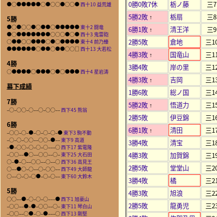
0勝0敗7休
栃ノ藤
三7
●○●●●●●○●○○●○○●
西十10 益荒雄
5勝2敗
栃扇
三8
↑
5勝
●○●○○●○●●○●●●●●
東十2 闘竜
6勝1敗
清王洋
三9
↑
●○●●●●●●●○○○●○●
西十3 鬼雷砲
2勝5敗
倉地
三1
○●●○○●●●○●○●●●●
東十4 前乃臻
●●●●●●○●●○●●○○□
西十13 大若松
4勝3敗
国竜山
三1
↑
4勝
3勝4敗
岸の里
三1
○●●●●○●●●○●○●●●
西十4 星岩涛
4勝3敗
吉岡
三1
↑
幕下成績
1勝6敗
総ノ国
三1
7勝
5勝2敗
悟道力
三1
↑
–○–○○–○––○–○○––
西下45 熊翁
2勝5敗
伊豆錦
三1
6勝
6勝1敗
清田
三1
↑
–○○–○–●–○–○–○–●
東下3 駒不動
–○–○–○○––○○–●––
東下9 高道
3勝4敗
清宝
三1
–●–○○–○–○–○–––○
西下17 紫電隆
4勝3敗
加賀錦
三1
–○○––●○––○○––○–
東下25 大石田
○–●–○––○○––○––○
西下36 高見王
2勝5敗
堂堂山
三2
○––●○–○––○–○○––
西下49 大師龍
○––○–○–○●–○–○––
東下60 大鈴木
3勝4敗
橘
三2
5勝
4勝3敗
旭浪
三2
○○––●–○–○–○–––●
西下1 旭豪山
2勝5敗
龍勇児
三2
–○○––●–●–○○––○–
東下11 琴白山
–○○––○●–○–●–––○
西下13 剛堅