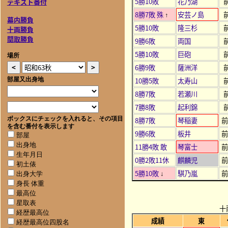
5勝10敗
花乃湖
テキスト番付
8勝7敗 殊
安芸ノ島
↑
幕内勝負
5勝10敗
隆三杉
十両勝負
関取勝負
9勝6敗
両国
5勝10敗
巨砲
場所
6勝9敗
薩洲洋
10勝5敗
太寿山
部屋又出身地
8勝7敗
若瀬川
7勝8敗
起利錦
8勝7敗
琴稲妻
前
ボックスにチェックを入れると、その項目
を含む番付を表示します
9勝6敗
板井
前
部屋
出身地
11勝4敗 敢
琴富士
前
生年月日
0勝2敗11休
麒麟児
前
初土俵
5勝10敗
騏乃嵐
前
↓
出身大学
身長 体重
最高位
星取表
十
経歴最高位
成績
東
経歴最高位四股名