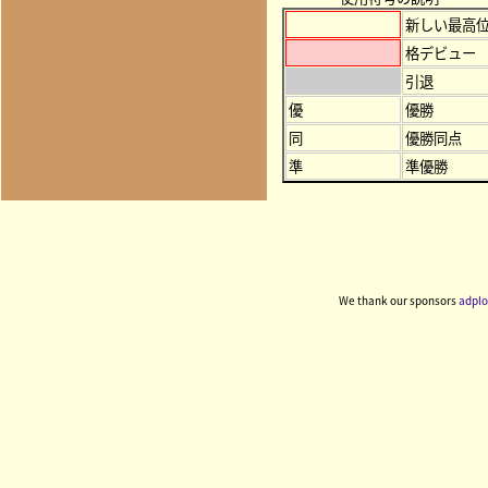
新しい最高
格デビュー
引退
優
優勝
同
優勝同点
準
準優勝
We thank our sponsors
adplo