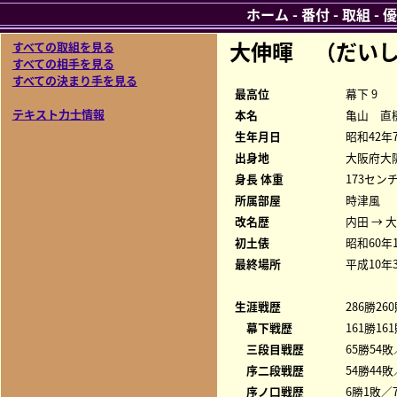
ホーム
-
番付
-
取組
-
優
大伸暉 （だい
すべての取組を見る
すべての相手を見る
すべての決まり手を見る
最高位
幕下 9
テキスト力士情報
本名
亀山 直
生年月日
昭和42年
出身地
大阪府大
身長 体重
173センチ
所属部屋
時津風
改名歴
内田 → 
初土俵
昭和60年
最終場所
平成10年
生涯戦歴
286勝26
幕下戦歴
161勝16
三段目戦歴
65勝54敗
序二段戦歴
54勝44敗
序ノ口戦歴
6勝1敗／7