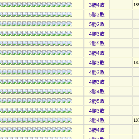
3勝4敗
18
5勝2敗
5勝2敗
4勝3敗
2勝5敗
3勝4敗
4勝3敗
1
4勝3敗
4勝3敗
3勝4敗
2勝5敗
4勝3敗
3勝4敗
18
3勝4敗