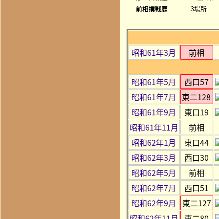
前相撲戦歴
3場所
昭和61年3月
前相
昭和61年5月
西口57
昭和61年7月
東二128
昭和61年9月
東口19
昭和61年11月
前相
昭和62年1月
東口44
昭和62年3月
西口30
昭和62年5月
前相
昭和62年7月
西口51
昭和62年9月
東二127
昭和62年11月
東二80