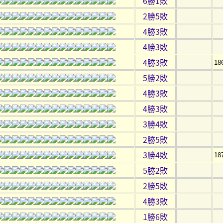
6勝1敗
2勝5敗
4勝3敗
4勝3敗
4勝3敗
18
5勝2敗
4勝3敗
4勝3敗
3勝4敗
2勝5敗
3勝4敗
1
5勝2敗
2勝5敗
4勝3敗
1勝6敗