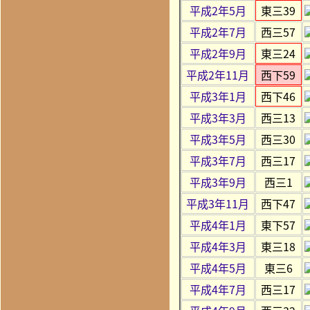
平成2年5月
東三39
平成2年7月
西三57
平成2年9月
東三24
平成2年11月
西下59
平成3年1月
西下46
平成3年3月
西三13
平成3年5月
西三30
平成3年7月
西三17
平成3年9月
西三1
平成3年11月
西下47
平成4年1月
東下57
平成4年3月
東三18
平成4年5月
東三6
平成4年7月
西三17