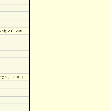
6.5センチ 129キロ
87センチ 129キロ