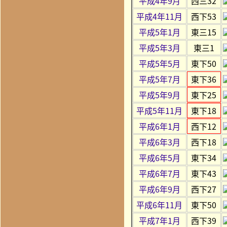
平成4年9月
西三32
平成4年11月
西下53
平成5年1月
東三15
平成5年3月
東三1
平成5年5月
東下50
平成5年7月
東下36
平成5年9月
東下25
平成5年11月
東下18
平成6年1月
西下12
平成6年3月
西下18
平成6年5月
東下34
平成6年7月
東下43
平成6年9月
西下27
平成6年11月
東下50
平成7年1月
西下39