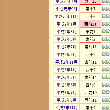
平成元年7月
東十13
平成元年9月
東十7
平成元年11月
西十6
平成2年1月
西前11
平成2年3月
東前7
平成2年5月
東前2
平成2年7月
東前11
平成2年9月
西十2
平成2年11月
東前11
平成3年1月
西十2
平成3年3月
東前14
平成3年5月
西前6
平成3年7月
西前10
平成3年9月
西前11
平成3年11月
東十2