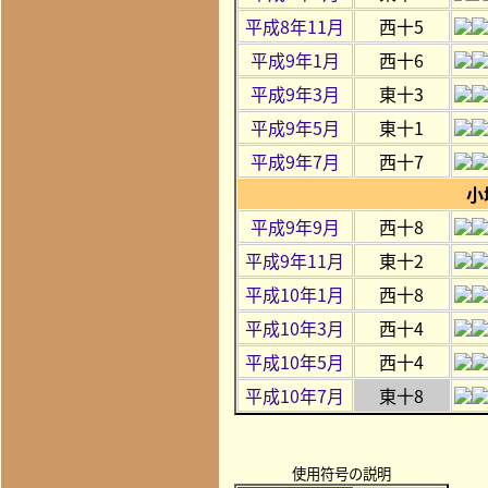
平成8年11月
西十5
平成9年1月
西十6
平成9年3月
東十3
平成9年5月
東十1
平成9年7月
西十7
小
平成9年9月
西十8
平成9年11月
東十2
平成10年1月
西十8
平成10年3月
西十4
平成10年5月
西十4
平成10年7月
東十8
使用符号の説明