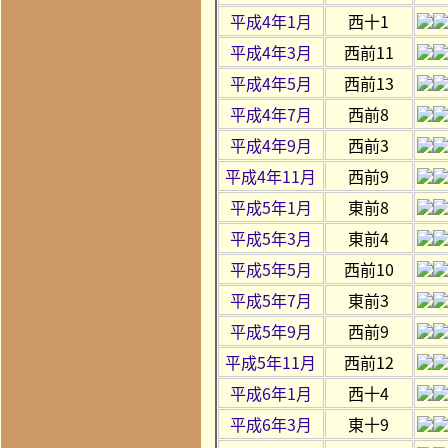
平成4年1月
西十1
平成4年3月
西前11
平成4年5月
西前13
平成4年7月
西前8
平成4年9月
西前3
平成4年11月
西前9
平成5年1月
東前8
平成5年3月
東前4
平成5年5月
西前10
平成5年7月
東前3
平成5年9月
西前9
平成5年11月
西前12
平成6年1月
西十4
平成6年3月
東十9