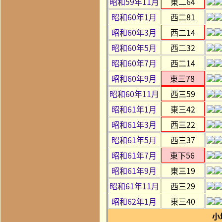
昭和59年11月
東二64
昭和60年1月
西二81
昭和60年3月
西二14
昭和60年5月
西二32
昭和60年7月
西二14
昭和60年9月
東三78
昭和60年11月
西三59
昭和61年1月
東三42
昭和61年3月
西三22
昭和61年5月
西三37
昭和61年7月
東下56
昭和61年9月
東三19
昭和61年11月
西三29
昭和62年1月
東三40
小