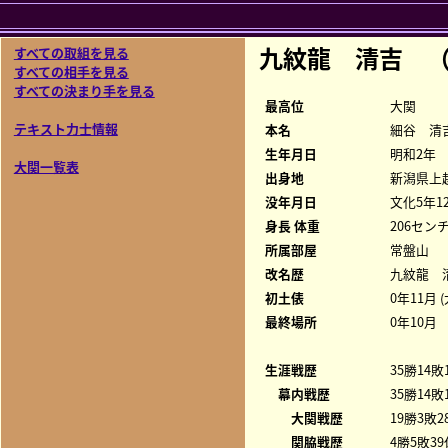
九紋龍 清吉 
すべての取組を見る
すべての相手を見る
すべての決まり手を見る
最高位
大関
テキスト力士情報
本名
細谷 清
生年月日
明和2年
大関一覧表
出身地
新潟県上
没年月日
文化5年1
身長 体重
206センチ
所属部屋
常盤山
改名歴
九紋龍 
初土俵
0年11月 
最終場所
0年10月
生涯戦歴
35勝14敗
幕内戦歴
35勝14敗
大関戦歴
19勝3敗2
関脇戦歴
4勝5敗39