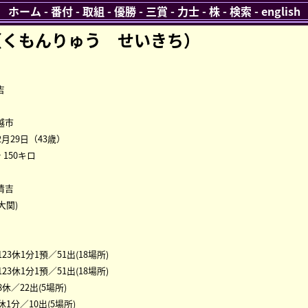
ホーム
-
番付
-
取組
-
優勝
-
三賞
-
力士
-
株
-
検索
-
english
（くもんりゅう せいきち）
吉
越市
2月29日（43歳）
 150キロ
清吉
(大関)
123休1分1預／51出(18場所)
123休1分1預／51出(18場所)
8休／22出(5場所)
休1分／10出(5場所)