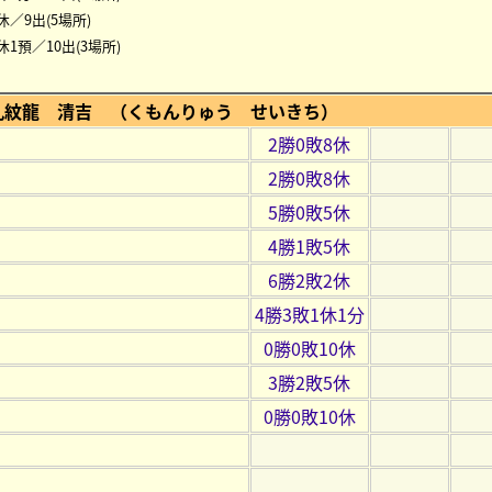
休／9出(5場所)
休1預／10出(3場所)
九紋龍 清吉 （くもんりゅう せいきち）
2勝0敗8休
2勝0敗8休
5勝0敗5休
4勝1敗5休
6勝2敗2休
4勝3敗1休1分
0勝0敗10休
3勝2敗5休
0勝0敗10休