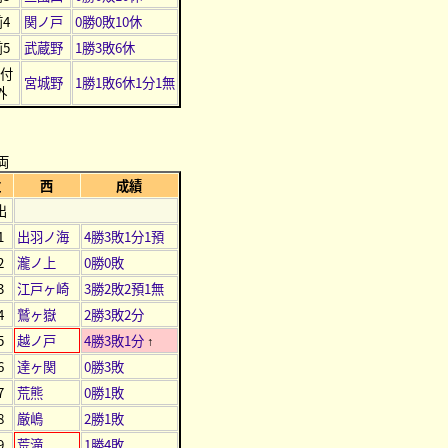
前4
関ノ戸
0勝0敗10休
前5
武蔵野
1勝3敗6休
番付
宮城野
1勝1敗6休1分1無
外
両
位
西
成績
出
1
出羽ノ海
4勝3敗1分1預
2
瀧ノ上
0勝0敗
3
江戸ヶ崎
3勝2敗2預1無
4
鷲ヶ嶽
2勝3敗2分
5
越ノ戸
4勝3敗1分
↑
6
達ヶ関
0勝3敗
7
荒熊
0勝1敗
8
厳嶋
2勝1敗
9
荒滝
1勝4敗