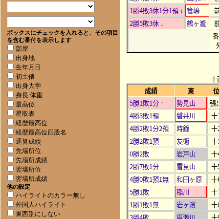
1勝4敗3休1分1預
簑嶋
↓
2勝5敗3休
鶴ヶ瀧
↓
ボックスにチェックを入れると、その項目
を含む番付を表示します
部屋
出身地
生年月日
初土俵
十
出身大学
成績
東
身長 体重
5勝1敗1分
勢見山
張
↑
最高位
星取表
4勝3敗1預
磐井川
十
経歴最高位
4勝2敗1分2預
時鐘
十
経歴最高位四股名
2勝2敗1預
友鵆
十
通算成績
先場所位
0勝2敗
岩戸山
十
先場所成績
2勝7敗1分
雪見山
十
翌場所位
4勝0敗1預1無
和田ヶ原
十
翌場所成績
他の設定
5勝1敗
稲川
十
ハイライトのカラー無し
1勝1敗1無
岩ヶ濱
十
外国人ハイライト
東西別にしない
3勝4敗
廣瀬川
十