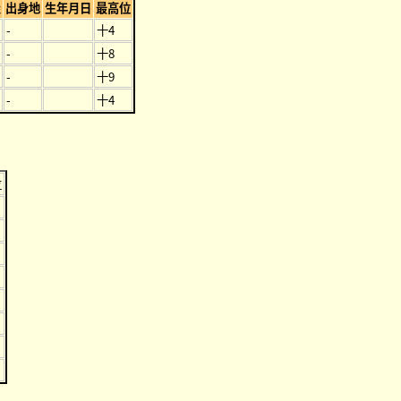
屋
出身地
生年月日
最高位
-
十4
-
十8
-
十9
-
十4
位