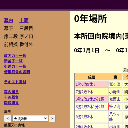
0年場所
幕内
十両
幕下
三段目
本所回向院境内(
序二段
序ノ口
前相撲
番付外
0年1月1日 ～ 0年
改名力士一覧
新弟子一覧
引退力士一覧
幕
使用符号の説明
成績
東
テキスト番付
1勝0敗9休
鷲ヶ濱
↓
7勝2敗1休
小野川
幕内勝負
十両勝負
3勝2敗2休2分1預
鬼面山
↓
関取勝負
3勝2敗2休1分2無
筆ノ海
場所
八ツヶ
5勝2敗3休
峰
部屋又出身地
2勝4敗4休
出水川