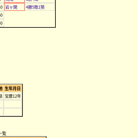
0
岩ヶ関
4勝5敗1預
0
0
地
生年月日
県
宝暦12年
一覧