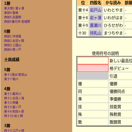
位
四股名
かな読み
部
1勝
東大関1 鷲ヶ濱
東十4
岩戸山
いわとやま
-
東前4 簑嶋
東十8
岩ヶ濱
いわがはま
-
西前5 武蔵野
西前5番付外 宮城野
東十9
廣瀬川
ひろせがわ
-
0勝
十30
待乳山
まつちやま
-
西前1 沖津風
西前2 出羽ヶ関
西前3 三國山
西前4 関ノ戸
使用符号の説明
十両成績
新しい最高
格デビュー
5勝
東十1張出 勢見山
引退
東十7 稲川
優
優勝
4勝
同
優勝同点
東十1 磐井川
西十1 出羽ノ海
準
準優勝
東十2 時鐘
技
技能賞
西十5 越ノ戸
東十6 和田ヶ原
殊
殊勲賞
西十10 岩ヶ関
敢
敢闘賞
3勝
西十3 江戸ヶ崎