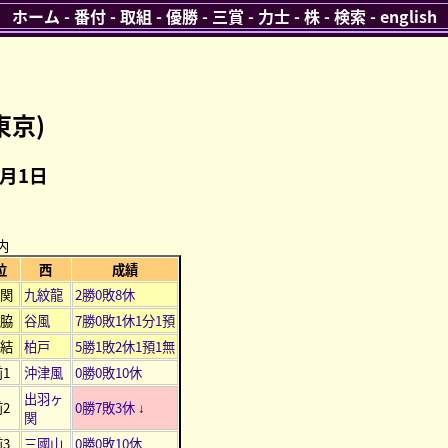
ホーム
-
番付
-
取組
-
優勝
-
三賞
-
力士
-
株
-
検索
-
english
東京)
1月1日
内
位
西
成績
大関
九紋龍
2勝0敗8休
関脇
谷風
7勝0敗1休1分1預
小結
柏戸
5勝1敗2休1預1無
前1
沖津風
0勝0敗10休
出羽ヶ
前2
0勝7敗3休
↓
関
前3
三國山
0勝0敗10休