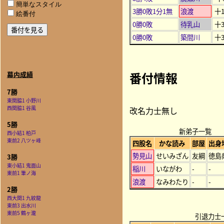
簡単なスタイル
3勝0敗1分1無
浪渡
十1
絵番付
0勝0敗
待乳山
十3
0勝0敗
築間川
十3
番付情報
幕内成績
7勝
東関脇1 小野川
西関脇1 谷風
改名力士無し
5勝
新弟子一覧
西小結1 柏戸
東前2 八ツヶ峰
四股名
かな読み
部屋
出身
勢見山
せいみざん
友綱
徳島
3勝
東小結1 鬼面山
稲川
いながわ
-
-
東前1 筆ノ海
浪渡
なみわたり
-
-
2勝
西大関1 九紋龍
東前3 出水川
東前5 鶴ヶ瀧
引退力士