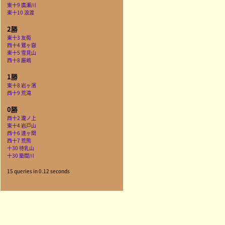
東十9 廣瀬川
東十10 浪渡
2勝
東十3 友鵆
西十4 鷲ヶ嶽
東十5 雪見山
西十8 厳嶋
1勝
東十8 岩ヶ濱
西十9 荒滝
0勝
西十2 瀧ノ上
東十4 岩戸山
西十6 達ヶ関
西十7 荒熊
十30 待乳山
十30 築間川
15 queries in 0.12 seconds