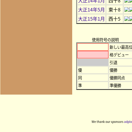
大正14年1月
西十8
大正14年5月
東十8
大正15年1月
西十5
使用符号の説明
新しい最高
格デビュー
引退
優
優勝
同
優勝同点
準
準優勝
We thank our sponsors
adplo