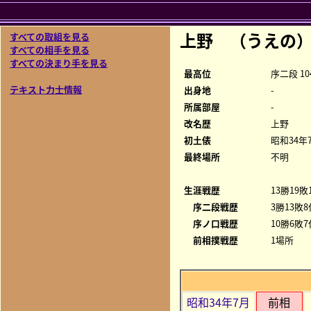
上野 （うえの
すべての取組を見る
すべての相手を見る
すべての決まり手を見る
最高位
序二段 10
テキスト力士情報
出身地
-
所属部屋
-
改名歴
上野
初土俵
昭和34年
最終場所
不明
生涯戦歴
13勝19敗
序二段戦歴
3勝13敗8
序ノ口戦歴
10勝6敗7
前相撲戦歴
1場所
昭和34年7月
前相