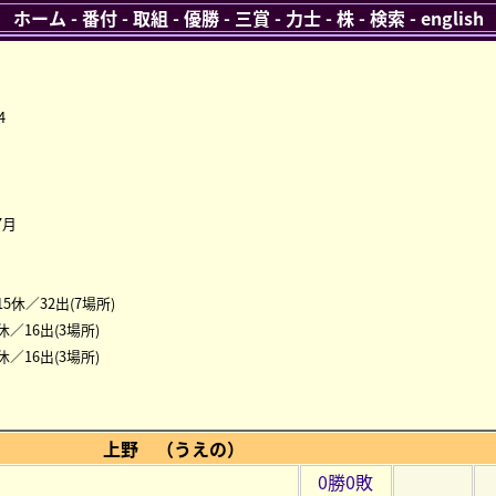
ホーム
-
番付
-
取組
-
優勝
-
三賞
-
力士
-
株
-
検索
-
english
）
4
7月
15休／32出(7場所)
休／16出(3場所)
休／16出(3場所)
上野 （うえの）
0勝0敗