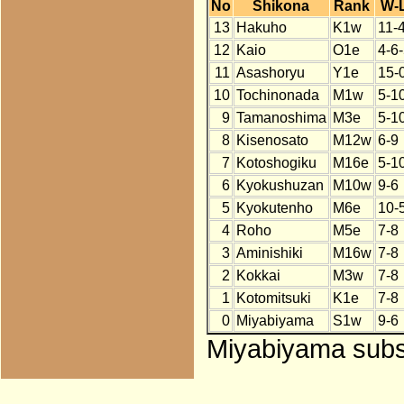
No
Shikona
Rank
W-
13
Hakuho
K1w
11-
12
Kaio
O1e
4-6
11
Asashoryu
Y1e
15-
10
Tochinonada
M1w
5-1
9
Tamanoshima
M3e
5-1
8
Kisenosato
M12w
6-9
7
Kotoshogiku
M16e
5-1
6
Kyokushuzan
M10w
9-6
5
Kyokutenho
M6e
10-
4
Roho
M5e
7-8
3
Aminishiki
M16w
7-8
2
Kokkai
M3w
7-8
1
Kotomitsuki
K1e
7-8
0
Miyabiyama
S1w
9-6
Miyabiyama subst