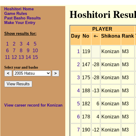
Hoshitori Home
Hoshitori Resul
Game Rules
Past Basho Results
Make Your Entry
PLAYER
Show results for:
Day
No
+-
Shikona
Rank
1
2
3
4
5
6
7
8
9
10
1
119
Konizan
M3
11
12
13
14
15
2
147
-28
Konizan
M3
Select year and basho
3
175
-28
Konizan
M3
4
188
-13
Konizan
M3
5
182
6
Konizan
M3
View career record for Konizan
6
178
4
Konizan
M3
7
190
-12
Konizan
M3