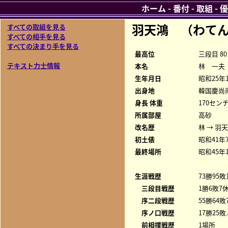
ホーム
-
番付
-
取組
-
優
羽天鴻 （わてん
すべての取組を見る
すべての相手を見る
すべての決まり手を見る
最高位
三段目 80
テキスト力士情報
本名
林 一夫
生年月日
昭和25年
出身地
韓国慶尚
身長 体重
170センチ
所属部屋
高砂
改名歴
林 → 羽
初土俵
昭和41年
最終場所
昭和45年
生涯戦歴
73勝95敗
三段目戦歴
1勝6敗7休
序二段戦歴
55勝64敗
序ノ口戦歴
17勝25敗
前相撲戦歴
1場所