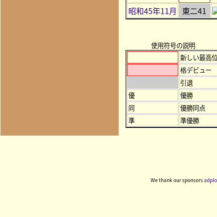
昭和45年11月
東二41
使用符号の説明
新しい最高
格デビュー
引退
優
優勝
同
優勝同点
準
準優勝
We thank our sponsors
adplo