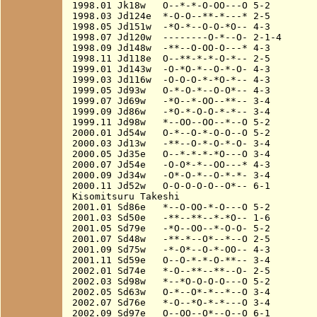
1998.01 Jk18w   O--*-*-O-OO---O 5-2

1998.03 Jd124e  *-O-O--**-*---* 2-5

1998.05 Jd151w  -*O-*--O-O-*O-- 4-3

1998.07 Jd120w  --------O-*--O- 2-1-4

1998.09 Jd148w  -**--O-OO-O---* 4-3

1998.11 Jd118e  O--**-*-*-O-*-- 2-5

1999.01 Jd143w  -O-*O-*--O-*-O- 4-3

1999.03 Jd116w  -O-O-O-*-*O-*-- 4-3

1999.05 Jd93w   O-*-O-*--O-O*-- 4-3

1999.07 Jd69w   -*O--*-OO--**-- 3-4

1999.09 Jd86w   -*O-*-O-O-*-*-- 3-4

1999.11 Jd98w   *--OO--OO--*--O 5-2

2000.01 Jd54w   O-*--O-*-O-O--O 5-2

2000.03 Jd13w   -**--O-*-O-*-O- 3-4

2000.05 Jd35e   O--*-*-*-*O---O 3-4

2000.07 Jd54e   -O-O*-*--OO---* 4-3

2000.09 Jd34w   -O*-O-*--O-*-*- 3-4

2000.11 Jd52w   O-O-O-O-O--O*-- 6-1

Kisomitsuru Takeshi

2001.01 Sd86e   *--O-OO-*-O---O 5-2

2001.03 Sd50e   -**--**--*-*O-- 1-6

2001.05 Sd79e   -*O--OO--*-O-O- 5-2

2001.07 Sd48w   -**-*--O*--*--O 2-5

2001.09 Sd75w   -*-O*--O-*-OO-- 4-3

2001.11 Sd59e   O--O-*-*-O-**-- 3-4

2002.01 Sd74e   *-O--**--**--O- 2-5

2002.03 Sd98w   *--*O-O-O-O---O 5-2

2002.05 Sd63w   O-*--O*-*--*--O 3-4

2002.07 Sd76e   *-O--*O-*-*---O 3-4

2002.09 Sd97e   O--OO--O*--O--O 6-1
