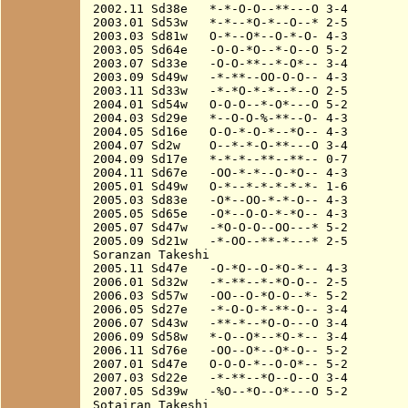
2002.11 Sd38e   *-*-O-O--**---O 3-4

2003.01 Sd53w   *-*--*O-*--O--* 2-5

2003.03 Sd81w   O-*--O*--O-*-O- 4-3

2003.05 Sd64e   -O-O-*O--*-O--O 5-2

2003.07 Sd33e   -O-O-**--*-O*-- 3-4

2003.09 Sd49w   -*-**--OO-O-O-- 4-3

2003.11 Sd33w   -*-*O-*-*--*--O 2-5

2004.01 Sd54w   O-O-O--*-O*---O 5-2

2004.03 Sd29e   *--O-O-%-**--O- 4-3

2004.05 Sd16e   O-O-*-O-*--*O-- 4-3

2004.07 Sd2w    O--*-*-O-**---O 3-4

2004.09 Sd17e   *-*-*--**--**-- 0-7

2004.11 Sd67e   -OO-*-*--O-*O-- 4-3

2005.01 Sd49w   O-*--*-*-*-*-*- 1-6

2005.03 Sd83e   -O*--OO-*-*-O-- 4-3

2005.05 Sd65e   -O*--O-O-*-*O-- 4-3

2005.07 Sd47w   -*O-O-O--OO---* 5-2

2005.09 Sd21w   -*-OO--**-*---* 2-5

Soranzan Takeshi

2005.11 Sd47e   -O-*O--O-*O-*-- 4-3

2006.01 Sd32w   -*-**--*-*O-O-- 2-5

2006.03 Sd57w   -OO--O-*O-O--*- 5-2

2006.05 Sd27e   -*-O-O-*-**-O-- 3-4

2006.07 Sd43w   -**-*--*O-O---O 3-4

2006.09 Sd58w   *-O--O*--*O-*-- 3-4

2006.11 Sd76e   -OO--O*--O*-O-- 5-2

2007.01 Sd47e   O-O-O-*--O-O*-- 5-2

2007.03 Sd22e   -*-**--*O--O--O 3-4

2007.05 Sd39w   -%O--*O--O*---O 5-2

Sotairan Takeshi
