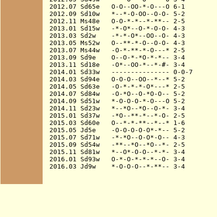
2012.07 Sd65e   O-O--OO-*-O---O 6-1

2012.09 Sd10w   *--*-O-OO--O-O- 5-2

2012.11 Ms48e   O-O-*-*--*-**-- 2-5

2013.01 Sd15w   -*-O*--O-*-O-O- 4-3

2013.03 Sd2w    -*-*-O*--OO--O- 4-3

2013.05 Ms52w   O--**-*-O--O-O- 4-3

2013.07 Ms44w   -O-*-**-*-O---* 2-5

2013.09 Sd9e    O--O-*-*O-*-*-- 3-4

2013.11 Sd18e   -O*--OO-*--*-#- 3-4

2014.01 Sd33w   --------------- 0-0-7

2014.03 Sd94e   O-O-O--OO--*--* 5-2

2014.05 Sd63e   -O-*-*-*-O*---* 2-5

2014.07 Sd84w   -O-*O--O-*O-O-- 5-2

2014.09 Sd51w   *-O-O-O-*-O---O 5-2

2014.11 Sd23w   *--*O--*O--O-*- 3-4

2015.01 Sd37w   -*O--**-*--*-O- 2-5

2015.03 Sd60e   O--*-*-**--*--* 1-6

2015.05 Jd5e    -O-O-O-O-O*-*-- 5-2

2015.07 Sd71w   -*-*O--O-O*-O-- 4-3

2015.09 Sd54w   -**--*O--*O--*- 2-5

2015.11 Sd81w   *--O*-O-O--*-*- 3-4

2016.01 Sd93w   O-*-O-*-*-*--O- 3-4
