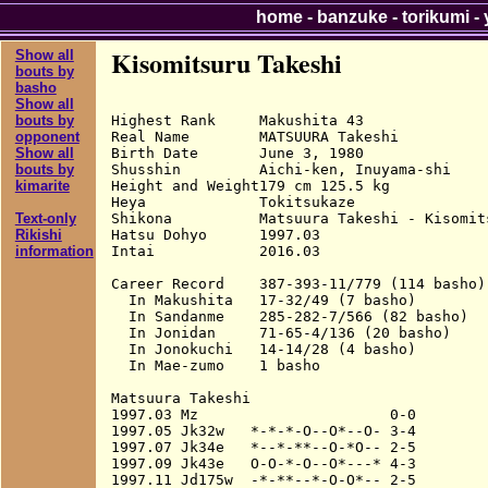
home
-
banzuke
-
torikumi
-
Kisomitsuru Takeshi
Show all
bouts by
basho
Show all
Highest Rank     Makushita 43

bouts by
Real Name        MATSUURA Takeshi

opponent
Birth Date       June 3, 1980

Show all
Shusshin         Aichi-ken, Inuyama-shi

bouts by
Height and Weight179 cm 125.5 kg

kimarite
Heya             Tokitsukaze

Shikona          Matsuura Takeshi - Kisomit
Text-only
Hatsu Dohyo      1997.03

Rikishi
Intai            2016.03

information
Career Record    387-393-11/779 (114 basho)

  In Makushita   17-32/49 (7 basho)

  In Sandanme    285-282-7/566 (82 basho)

  In Jonidan     71-65-4/136 (20 basho)

  In Jonokuchi   14-14/28 (4 basho)

  In Mae-zumo    1 basho

Matsuura Takeshi

1997.03 Mz                      0-0

1997.05 Jk32w   *-*-*-O--O*--O- 3-4

1997.07 Jk34e   *--*-**--O-*O-- 2-5

1997.09 Jk43e   O-O-*-O--O*---* 4-3

1997.11 Jd175w  -*-**--*-O-O*-- 2-5
