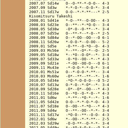
2007.07 Sd14w   O--O-**-*-O-O-- 4-3

2007.09 Sd3w    *-*-O-*--O-O-*- 3-4

2007.11 Sd17w   O-O--*-*-**---* 2-5

Kisomitsuru Takeshi

2008.01 Sd41e   *-O--**--O-OO-- 4-3

2008.03 Sd23e   O--**--*-*O-O-- 3-4

2008.05 Sd38w   -O*-O--O-**--*- 3-4

2008.07 Sd55w   O--**-*--*-O--* 2-5

2008.09 Sd84w   O--*-OO--OO---O 6-1

2008.11 Sd26w   *-O-O-*--O-OO-- 5-2

2009.01 Sd5e    -O-**--O-*O--O- 4-3

2009.03 Ms56e   *--**--O*-*--O- 2-5

2009.05 Sd18w   *--*O--O-O*--*- 3-4

2009.07 Sd33w   -O-*O--OO--*--* 4-3

2009.09 Sd21e   -*-OO--OO-O---O 6-1

2009.11 Ms43e   -*-O-O-*-*-O-*- 3-4

2010.01 Ms51w   O--*-O-O-*-**-- 3-4

2010.03 Ms60w   -O*--**--**--*- 1-6

2010.05 Sd34e   -*O-*-O-O-O---O 5-2

2010.07 Sd13w   O-*-O--*-O*--*- 3-4

2010.09 Sd28e   -O*--O*--OO---* 4-3

2010.11 Sd16e   O--*O--O-*-O--* 4-3

2011.01 Sd6w    -*-**--*O-*--*- 1-6

2011.05 Sd42e   O-O--*-*-O-*-O- 4-3

2011.07 Sd18e   O--OO--*-*O---* 4-3

2011.09 Sd4w    O--**--OO--*-*- 3-4

2011.11 Sd17w   -*O-O--**--O-O- 4-3

2012.01 Sd6w    *--OO--*-*-**-- 2-5

2012.03 Sd29w   -O-O-**--O-*-*- 3-4

2012.05 Sd49w   *--*O-*-O-*---O 3-4
