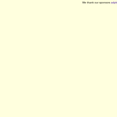
We thank our sponsors
adpl