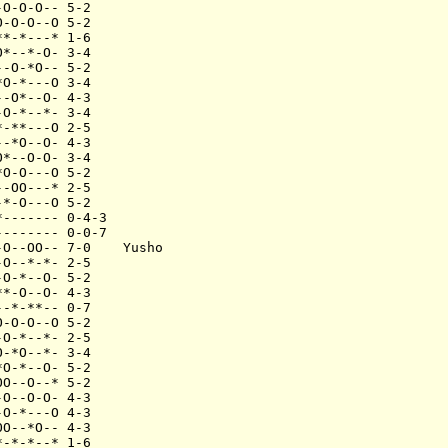
O-O-O-- 5-2

-O-O--O 5-2

*-*---* 1-6

*--*-O- 3-4

-O-*O-- 5-2

O-*---O 3-4

-O*--O- 4-3

O-*--*- 3-4

-**---O 2-5

-*O--O- 4-3

*--O-O- 3-4

O-O---O 5-2

-OO---* 2-5

*-O---O 5-2

------- 0-4-3

------- 0-0-7

O--OO-- 7-0    Yusho

O--*-*- 2-5

O-*--O- 5-2

*-O--O- 4-3

-*-**-- 0-7

-O-O--O 5-2

O-*--*- 2-5

-*O--*- 3-4

O-*--O- 5-2

O--O--* 5-2

O--O-O- 4-3

O-*---O 4-3

O--*O-- 4-3

-*-*--* 1-6
