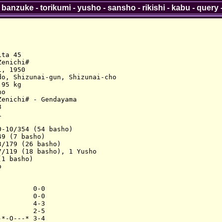
-
banzuke
-
torikumi
-
yusho
-
sansho
-
rikishi
-
kabu
-
query
ta 45

enichi#

, 1950

o, Shizunai-gun, Shizunai-cho

95 kg

o

enichi# - Gendayama





-10/354 (54 basho)

9 (7 basho)

/179 (26 basho)

/119 (18 basho), 1 Yusho

1 basho)



        0-0

        0-0

        4-3

        2-5

*-O---* 3-4
