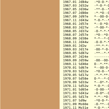
1967.01 Jd84w   -*O-O-*-
1967.03 Jd32w   -*-O-*-O
1967.05 Jd36w   -**-O--*
1967.07 Jd80e   -*-*O--O
1967.09 Jd97e   *--OO-O-
1967.11 Jd43w   *-O-*--*
1968.01 Jd57e   *--O-*O-
1968.03 Jd27w   -*-OO-*-
1968.05 Jd37w   -O-*-*-*
1968.07 Jd57e   -*O--*O-
1968.09 Jd38e   *-*--*-O
1968.11 Jd44w   -O-O-*-*
1969.01 Jd2w    -**-*-*-
1969.03 Jd17e   -OO-*-O-
1969.05 Sd87w   -**--*-*
1969.07 Jd24e   --------
1969.09 Jd59w   -OO--OO-
1969.11 Sd46e   O--*-**-
1970.01 Sd67e   *--OO-O-
1970.03 Sd32w   -*O-O--*
1970.05 Sd17w   -*-*-**-
1970.07 Sd58e   O-*--*-O
1970.09 Sd33w   *--O*-*-
1970.11 Sd52w   *-O-*--O
1971.01 Sd65e   -O-OO--*
1971.03 Sd41w   -O-O*--O
1971.05 Sd17e   *-*--*O-
1971.07 Sd9w    -*O-O-*-
1971.09 Ms60e   -O-**--O
1971.11 Ms51e   *-O-*--*