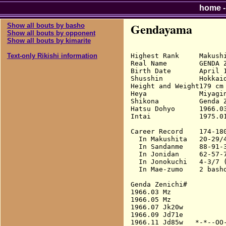
home
Gendayama
Show all bouts by basho
Show all bouts by opponent
Show all bouts by kimarite
Highest Rank     Makushi
Text-only Rikishi information
Real Name        GENDA Z
Birth Date       April 1
Shusshin         Hokkaid
Height and Weight179 cm 
Heya             Miyagin
Shikona          Genda Z
Hatsu Dohyo      1966.03
Intai            1975.01
Career Record    174-180
  In Makushita   20-29/4
  In Sandanme    88-91-3
  In Jonidan     62-57-7
  In Jonokuchi   4-3/7 (
  In Mae-zumo    2 basho
Genda Zenichi#

1966.03 Mz              
1966.05 Mz              
1966.07 Jk20w           
1966.09 Jd71e           
1966.11 Jd85w   *-*--OO-