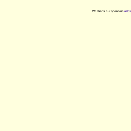
We thank our sponsors
adpl