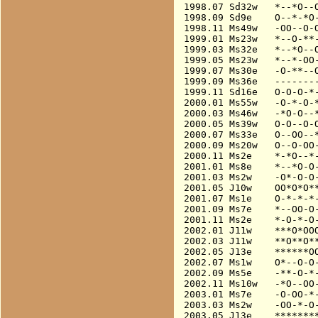
1998.07 Sd32w   *--*O--O
1998.09 Sd9e    O--*-*O-
1998.11 Ms49w   -OO--O-O
1999.01 Ms23w   *--O-**-
1999.03 Ms32e   *--*O--O
1999.05 Ms23w   *--*-OO-
1999.07 Ms30e   -O-**--O
1999.09 Ms36e   --------
1999.11 Sd16e   O-O-O-*-
2000.01 Ms55w   -O-*-O-*
2000.03 Ms46w   -*O-O--*
2000.05 Ms39w   O-O--O-O
2000.07 Ms33e   O--OO--*
2000.09 Ms20w   O--O-OO-
2000.11 Ms2e    *-*O--*-
2001.01 Ms8e    *--*O-O-
2001.03 Ms2w    -O*-O-O-
2001.05 J10w    OO*O*O**
2001.07 Ms1e    O-*-*-*-
2001.09 Ms7e    *--OO-O-
2001.11 Ms2e    *-O-*-O-
2002.01 J11w    ***O*OOO
2002.03 J11w    **O**O**
2002.05 J13e    ******OO
2002.07 Ms1w    O*--O-O-
2002.09 Ms5e    -**-O-*-
2002.11 Ms10w   -*O--OO-
2003.01 Ms7e    -O-OO-*-
2003.03 Ms2w    -OO-*-O-
2003.05 J13e    ********