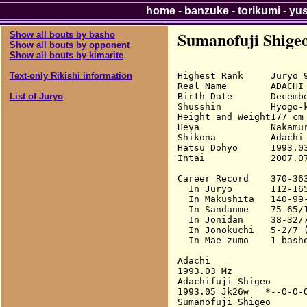
home
-
banzuke
-
torikumi
-
yu
Sumanofuji Shige
Show all bouts by basho
Show all bouts by opponent
Show all bouts by kimarite
Highest Rank     Juryo 9
Text-only Rikishi information
Real Name        ADACHI 
Birth Date       Decembe
List of Juryo
Shusshin         Hyogo-k
Height and Weight177 cm 
Heya             Nakamur
Shikona          Adachi 
Hatsu Dohyo      1993.03
Intai            2007.07
Career Record    370-363
  In Juryo       112-165
  In Makushita   140-99-
  In Sandanme    75-65/1
  In Jonidan     38-32/7
  In Jonokuchi   5-2/7 (
  In Mae-zumo    1 basho
Adachi

1993.03 Mz              
Adachifuji Shigeo

1993.05 Jk26w   *--O-O-O
Sumanofuji Shigeo
