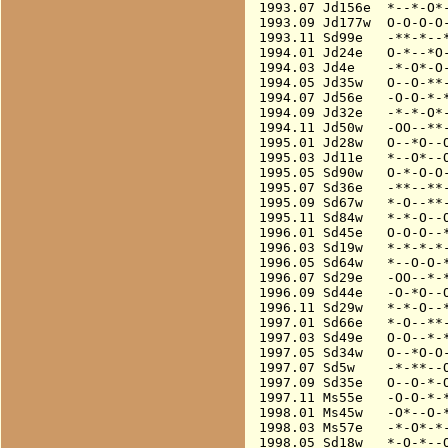
1993.07 Jd156e  *--*-O*-
1993.09 Jd177w  O-O-O-O-
1993.11 Sd99e   -**-*--*
1994.01 Jd24e   O-*--*O-
1994.03 Jd4e    -*-O*-O-
1994.05 Jd35w   O--O-**-
1994.07 Jd56e   -O-O-*-*
1994.09 Jd32e   -*-*-O*-
1994.11 Jd50w   -OO--**-
1995.01 Jd28w   O--*O--O
1995.03 Jd11e   *--O*--O
1995.05 Sd90w   O-*-O-O-
1995.07 Sd36e   -**--**-
1995.09 Sd67w   *-O--**-
1995.11 Sd84w   *-*-O--O
1996.01 Sd45e   O-O-O--*
1996.03 Sd19w   *-*-*-*-
1996.05 Sd64w   *--O-O-*
1996.07 Sd29e   -OO--*-*
1996.09 Sd44e   -O-*O--O
1996.11 Sd29w   *-*-O--*
1997.01 Sd66e   *-O--**-
1997.03 Sd49e   O-O--*-*
1997.05 Sd34w   O--*O-O-
1997.07 Sd5w    -*-**--O
1997.09 Sd35e   O--O-*-O
1997.11 Ms55e   -O-O-*-*
1998.01 Ms45w   -O*--O-*
1998.03 Ms57e   -*-O*-*-
1998.05 Sd18w   *-O-*--O