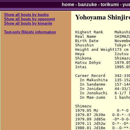
home
-
banzuke
-
torikumi
-
yu
Yohoyama Shinjir
Show all bouts by basho
Show all bouts by opponent
Show all bouts by kimarite
Highest Rank     Makushi
Text-only Rikishi information
Real Name        SHIMAZU
Birth Date       Novembe
Shusshin         Tokyo-t
Height and Weight173 cm 
Heya             Izutsu

Shikona          Shimaz
Hatsu Dohyo      1979.05
Intai            1995.05
Career Record    342-330
  In Makushita   135-152
  In Sandanme    157-144
  In Jonidan     44-33/7
  In Jonokuchi   6-1/7 (
  In Mae-zumo    1 basho
Shimazu

1979.05 Mz        O-*-O 
1979.07 Jk39e   O-O-*--O
1979.09 Jd85e   -O*-O-O-
1979.11 Jd52w   O-*--O*-
1980.01 Jd18e   O--O-**-