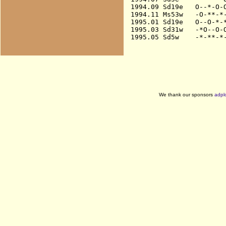
1994.09 Sd19e   O--*-O-O
1994.11 Ms53w   -O-**-*-
1995.01 Sd19e   O--O-*-*
1995.03 Sd31w   -*O--O-O
We thank our sponsors
adpl