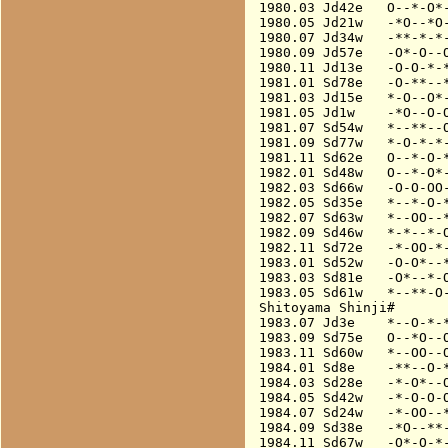
1980.03 Jd42e   O--*-O*-
1980.05 Jd21w   -*O--*O-
1980.07 Jd34w   -**-*-*-
1980.09 Jd57e   -O*-O--O
1980.11 Jd13e   -O-O-*-*
1981.01 Sd78e   -O-**--*
1981.03 Jd15e   *-O--O*-
1981.05 Jd1w    -*O--O-O
1981.07 Sd54w   *--**--O
1981.09 Sd77w   *-O-*-*-
1981.11 Sd62e   O--*-O-*
1982.01 Sd48w   O--*-O*-
1982.03 Sd66w   -O-O-OO-
1982.05 Sd35e   *--*-O-*
1982.07 Sd63w   *--OO--*
1982.09 Sd46w   *-*--*-O
1982.11 Sd72e   -*-OO-*-
1983.01 Sd52w   -O-O*--*
1983.03 Sd81e   -O*--*-O
1983.05 Sd61w   *--**-O-
Shitoyama Shinji#

1983.07 Jd3e    *--O-*-*
1983.09 Sd75e   O--*O--O
1983.11 Sd60w   *--OO--O
1984.01 Sd8e    -**--O-*
1984.03 Sd28e   -*-O*--O
1984.05 Sd42w   -*-O-O-O
1984.07 Sd24w   -*-OO--*
1984.09 Sd38e   -*O--**-
1984.11 Sd67w   -O*-O-*-