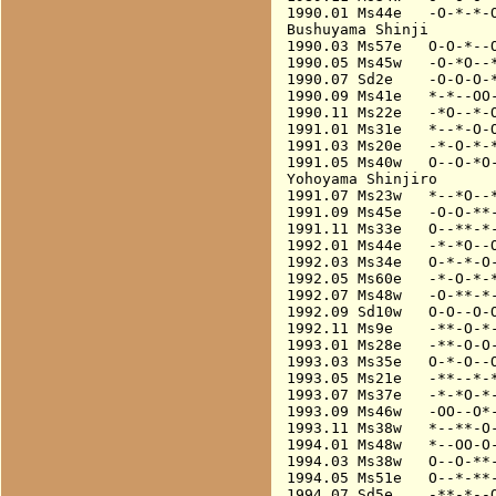
1990.01 Ms44e   -O-*-*-O
Bushuyama Shinji

1990.03 Ms57e   O-O-*--O
1990.05 Ms45w   -O-*O--*
1990.07 Sd2e    -O-O-O-*
1990.09 Ms41e   *-*--OO-
1990.11 Ms22e   -*O--*-O
1991.01 Ms31e   *--*-O-O
1991.03 Ms20e   -*-O-*-*
1991.05 Ms40w   O--O-*O-
Yohoyama Shinjiro

1991.07 Ms23w   *--*O--*
1991.09 Ms45e   -O-O-**-
1991.11 Ms33e   O--**-*-
1992.01 Ms44e   -*-*O--O
1992.03 Ms34e   O-*-*-O-
1992.05 Ms60e   -*-O-*-*
1992.07 Ms48w   -O-**-*-
1992.09 Sd10w   O-O--O-O
1992.11 Ms9e    -**-O-*-
1993.01 Ms28e   -**-O-O-
1993.03 Ms35e   O-*-O--O
1993.05 Ms21e   -**--*-*
1993.07 Ms37e   -*-*O-*-
1993.09 Ms46w   -OO--O*-
1993.11 Ms38w   *--**-O-
1994.01 Ms48w   *--OO-O-
1994.03 Ms38w   O--O-**-
1994.05 Ms51e   O--*-**-
1994.07 Sd5e    -**-*--O