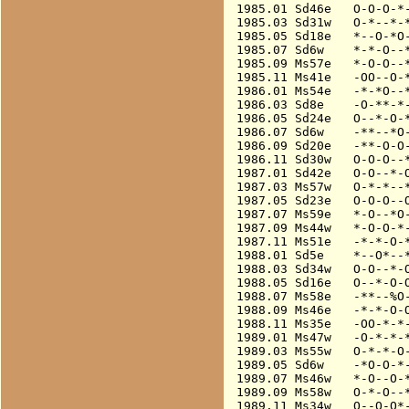
1985.01 Sd46e   O-O-O-*-
1985.03 Sd31w   O-*--*-*
1985.05 Sd18e   *--O-*O-
1985.07 Sd6w    *-*-O--*
1985.09 Ms57e   *-O-O--*
1985.11 Ms41e   -OO--O-*
1986.01 Ms54e   -*-*O--*
1986.03 Sd8e    -O-**-*-
1986.05 Sd24e   O--*-O-*
1986.07 Sd6w    -**--*O-
1986.09 Sd20e   -**-O-O-
1986.11 Sd30w   O-O-O--*
1987.01 Sd42e   O-O--*-O
1987.03 Ms57w   O-*-*--*
1987.05 Sd23e   O-O-O--O
1987.07 Ms59e   *-O--*O-
1987.09 Ms44w   *-O-O-*-
1987.11 Ms51e   -*-*-O-*
1988.01 Sd5e    *--O*--*
1988.03 Sd34w   O-O--*-O
1988.05 Sd16e   O--*-O-O
1988.07 Ms58e   -**--%O-
1988.09 Ms46e   -*-*-O-O
1988.11 Ms35e   -OO-*-*-
1989.01 Ms47w   -O-*-*-*
1989.03 Ms55w   O-*-*-O-
1989.05 Sd6w    -*O-O-*-
1989.07 Ms46w   *-O--O-*
1989.09 Ms58w   O-*-O--*
1989.11 Ms34w   O--O-O*-