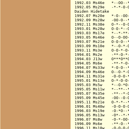
1992.03 Ms46e   *--OO--*
1992.05 Ms29e   -*-*-O-O
Daiden Hidetake

1992.07 Ms20e   *-O--OO-
1992.09 Ms28w   -OO-O--*
1992.11 Ms38e   O-*--O-O
1993.01 Ms28w   O-O-*--O
1993.03 Ms17e   *--*-**-
1993.05 Ms46e   O--O-OO-
1993.07 Ms21e   O-O-O--*
1993.09 Ms10e   *--O-*-O
1993.11 Ms3e    O-O-*-O-
1994.01 Ms2e    -**-O-*-
1994.03 J13w    O***O**O
1994.05 Ms6e    -**-*-O-
1994.07 Ms33w   *-O-O--*
1994.09 Ms46e   O--O-*-O
1994.11 Ms31e   -O-O-O-*
1995.01 Ms13e   O-*-O-O-
1995.03 Ms5w    *--O-*O-
1995.05 Ms11w   *--**--*
1995.07 Ms35e   -**--*-O
1995.09 Ms45e   -OO--O-O
1995.11 Ms21e   O-*-*--*
1996.01 Ms40w   -O-O-O-O
1996.03 Ms19e   -O-*O--*
1996.05 Ms13w   -O*--*-*
1996.07 Ms8w    -O-*-OO-
1996.09 Ms6e    -**-O--*
1996.11 Ms18w   -O-O-O-O