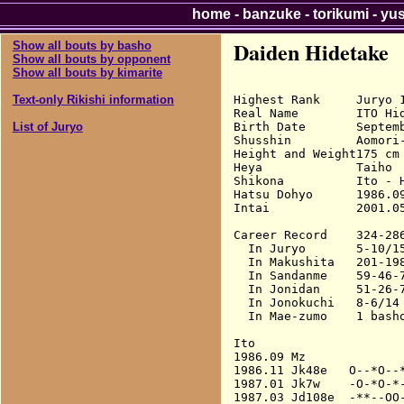
home
-
banzuke
-
torikumi
-
yu
Daiden Hidetake
Show all bouts by basho
Show all bouts by opponent
Show all bouts by kimarite
Highest Rank     Juryo 1
Text-only Rikishi information
Real Name        ITO Hid
Birth Date       Septemb
List of Juryo
Shusshin         Aomori-
Height and Weight175 cm 
Heya             Taiho

Shikona          Ito - H
Hatsu Dohyo      1986.09
Intai            2001.05
Career Record    324-286
  In Juryo       5-10/15
  In Makushita   201-198
  In Sandanme    59-46-7
  In Jonidan     51-26-7
  In Jonokuchi   8-6/14 
  In Mae-zumo    1 basho
Ito

1986.09 Mz              
1986.11 Jk48e   O--*O--*
1987.01 Jk7w    -O-*O-*-
1987.03 Jd108e  -**--OO-