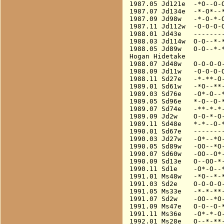
1987.05 Jd121e  -*O--O-O
1987.07 Jd134e  -*-O*--*
1987.09 Jd98w   -*-O-*-O
1987.11 Jd112w  -O-O-O-O
1988.01 Jd43e   --------
1988.03 Jd114w  O-O--*-*
1988.05 Jd89w   O-O--*-*
Hogan Hidetake

1988.07 Jd48w   O-O-O-O-
1988.09 Jd11w   -O-O-O-O
1988.11 Sd27e   -*-**-O-
1989.01 Sd61w   -*O--**-
1989.03 Sd76e   -O*-O--*
1989.05 Sd96e   *-O--O-*
1989.07 Sd74e   -**-*-*-
1989.09 Jd2w    O-O-*-O-
1989.11 Sd48e   *-*--O-*
1990.01 Sd67e   --------
1990.03 Jd27w   -O*--*O-
1990.05 Sd89w   -OO--*O-
1990.07 Sd60w   -OO--O*-
1990.09 Sd13e   O--OO-*-
1990.11 Sd1e    -O*-O--*
1991.01 Ms48w   -*O--*-*
1991.03 Sd2e    O-O-O-O-
1991.05 Ms33e   -*-*-**-
1991.07 Sd2w    -OO--*O-
1991.09 Ms47e   O-O--O-*
1991.11 Ms36e   -O*-*-O-
1992.01 Ms28e   O--*-**-