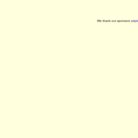
We thank our sponsors
adpl