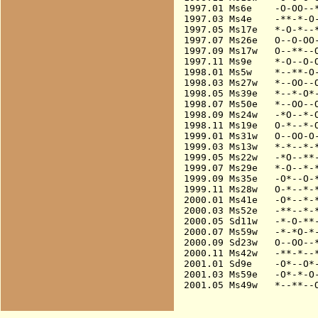
1997.01 Ms6e    -O-OO--*
1997.03 Ms4e    -**-*-O-
1997.05 Ms17e   *-O-*--*
1997.07 Ms26e   O--O-OO-
1997.09 Ms17w   O--**--O
1997.11 Ms9e    *-O--O-O
1998.01 Ms5w    *--**-O-
1998.03 Ms27w   *--OO--O
1998.05 Ms39e   *--*-O*-
1998.07 Ms50e   *--OO--O
1998.09 Ms24w   -*O--*-O
1998.11 Ms19e   O-*--*-O
1999.01 Ms31w   O--OO-O-
1999.03 Ms13w   *-*--*-*
1999.05 Ms22w   -*O--**-
1999.07 Ms29e   *-O--*-*
1999.09 Ms35e   -O*--O-*
1999.11 Ms28w   O-*--*-*
2000.01 Ms41e   -O*--*-*
2000.03 Ms52e   -**--*-*
2000.05 Sd11w   -*-O-**-
2000.07 Ms59w   -*-*O-*-
2000.09 Sd23w   O--OO--*
2000.11 Ms42w   -**-*--*
2001.01 Sd9e    -O*--O*-
2001.03 Ms59e   -O*-*-O-