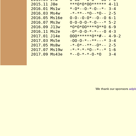
2015.11 J8e     ***O*O*OO****** 4-11

2016.01 Ms1w    *-O*--O-*-O--*- 3-4

2016.03 Ms4w    -*-**--*O--*O-- 2-5

2016.05 Ms16e   O-O--O-O*--O--O 6-1

2016.07 Ms3w    O-O-O-O-*-O---* 5-2

2016.09 J13w    *O*O*OO****O**O 6-9

2016.11 Ms2e    -O*-O-O-*-*---O 4-3

2017.01 J14e    OOO******O**#-- 4-9-2

2017.03 Ms5e    -OO-O-*--**---* 3-4

2017.05 Ms8w    -*-O*--**--O*-- 2-5

2017.07 Ms19w   -*-*-*-*O--*--* 1-6

We thank our sponsors
adpl