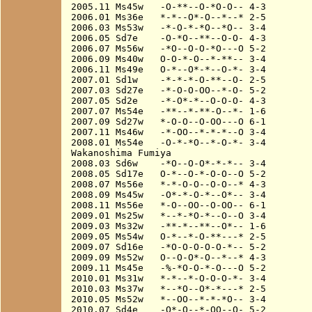
2005.11 Ms45w   -O-**--O-*O-O-- 4-3

2006.01 Ms36e   *-*--O*-O--*--* 2-5

2006.03 Ms53w   -*-O-*-*O--*O-- 3-4

2006.05 Sd7e    -O-*O--**--O-O- 4-3

2006.07 Ms56w   -*O--O-O-*O---O 5-2

2006.09 Ms40w   O-O-*-O--*-**-- 3-4

2006.11 Ms49e   O-*--O*-*--O-*- 3-4

2007.01 Sd1w    -*-*-*-O-**--O- 2-5

2007.03 Sd27e   -*-O-O-OO--*-O- 5-2

2007.05 Sd2e    -*-O*-*--O-O-O- 4-3

2007.07 Ms54e   -**--*-**-O--*- 1-6

2007.09 Sd27w   *-O-O--O-OO---O 6-1

2007.11 Ms46w   -*-OO--*-*-*--O 3-4

2008.01 Ms54e   -O-*-*O--*-O-*- 3-4

Wakanoshima Fumiya

2008.03 Sd6w    -*O--O-O*-*-*-- 3-4

2008.05 Sd17e   O-*--O-*-O-O--O 5-2

2008.07 Ms56e   *-*-O-O--O-O--* 4-3

2008.09 Ms45w   -O*-*-O-*--O*-- 3-4

2008.11 Ms56e   *-O--OO--O-OO-- 6-1

2009.01 Ms25w   *--*-*O-*--O--O 3-4

2009.03 Ms32w   -**-*--**--O*-- 1-6

2009.05 Ms54w   O-*--*-O-**---* 2-5

2009.07 Sd16e   -*O-O-O-O-O-*-- 5-2

2009.09 Ms52w   O--O-O*-O--*--* 4-3

2009.11 Ms45e   -%-*O-O-*-O---O 5-2

2010.01 Ms31w   *-*--*-O-O-O-*- 3-4

2010.03 Ms37w   *--*O--O*-*---* 2-5

2010.05 Ms52w   *--OO--*-*-*O-- 3-4

2010.07 Sd4e    -O*-O--*-OO--O- 5-2
