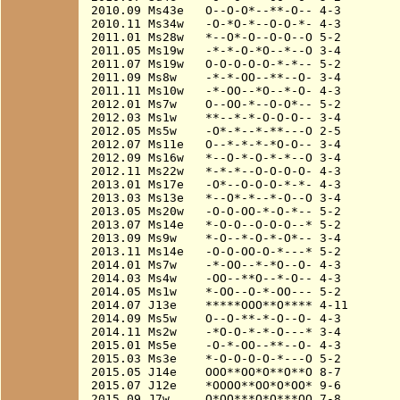
2010.09 Ms43e   O--O-O*--**-O-- 4-3

2010.11 Ms34w   -O-*O-*--O-O-*- 4-3

2011.01 Ms28w   *--O*-O--O-O--O 5-2

2011.05 Ms19w   -*-*-O-*O--*--O 3-4

2011.07 Ms19w   O-O-O-O-O-*-*-- 5-2

2011.09 Ms8w    -*-*-OO--**--O- 3-4

2011.11 Ms10w   -*-OO--*O--*-O- 4-3

2012.01 Ms7w    O--OO-*--O-O*-- 5-2

2012.03 Ms1w    **--*-*-O-O-O-- 3-4

2012.05 Ms5w    -O*-*--*-**---O 2-5

2012.07 Ms11e   O--*-*-*-*O-O-- 3-4

2012.09 Ms16w   *--O-*-O-*-*--O 3-4

2012.11 Ms22w   *-*-*--O-O-O-O- 4-3

2013.01 Ms17e   -O*--O-O-O-*-*- 4-3

2013.03 Ms13e   *--O*-*--*-O--O 3-4

2013.05 Ms20w   -O-O-OO-*-O-*-- 5-2

2013.07 Ms14e   *-O-O--O-O-O--* 5-2

2013.09 Ms9w    *-O--*-O-*-O*-- 3-4

2013.11 Ms14e   -O-O-OO-O-*---* 5-2

2014.01 Ms7w    -*-OO--*-*O--O- 4-3

2014.03 Ms4w    -OO--**O--*-O-- 4-3

2014.05 Ms1w    *-OO--O-*-OO--- 5-2

2014.07 J13e    *****OOO**O**** 4-11

2014.09 Ms5w    O--O-**-*-O--O- 4-3

2014.11 Ms2w    -*O-O-*-*-O---* 3-4

2015.01 Ms5e    -O-*-OO--**--O- 4-3

2015.03 Ms3e    *-O-O-O-O-*---O 5-2

2015.05 J14e    OOO**OO*O**O**O 8-7

2015.07 J12e    *OOOO**OO*O*OO* 9-6

2015.09 J7w     O*OO***O*O***OO 7-8
