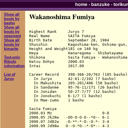
home
-
banzuke
-
toriku
Wakanoshima Fumiya
Show all
bouts by
basho
Show all
Highest Rank     Juryo 7

bouts by
Real Name        SAITA Fumiya

opponent
Birth Date       September 28, 1984

Show all
Shusshin         Kagoshima-ken, Oshima-gun,
bouts by
Height and Weight181 cm 140 kg

kimarite
Heya             Hanaregoma - Shibatayama

Shikona          Saita Fumiya - Wakanoshima 
Text-only
Hatsu Dohyo      2000.03

Rikishi
Intai            2017.09

information
Career Record    398-366-20/763 (105 basho)

List of
  In Juryo       42-61-2/102 (7 basho)

Juryo
  In Makushita   205-201/406 (58 basho)

  In Sandanme    95-76-11/171 (26 basho)

  In Jonidan     50-27-7/77 (12 basho)

  In Jonokuchi   6-1/7 (1 basho)

  In Mae-zumo    1 basho

Saita Fumiya

2000.03 Mz                      0-0

2000.05 Jk28w   -OO-O-O-O--*O-- 6-1

2000.07 Jd82w   -O-**-*-O--O-*- 3-4

2000.09 Jd98w   O--O-*O--*-O*-- 4-3
