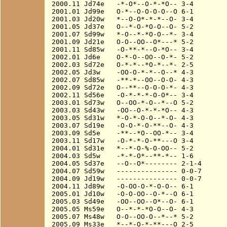
2000.11 Jd74e   -*-O*--O-*-*O-- 3-4

2001.01 Jd99e   O-*--O-O-O-O--O 6-1

2001.03 Jd20w   *--O-O*-*-*--O- 3-4

2001.05 Jd37e   O--*-O-*O-O--O- 5-2

2001.07 Sd99w   *-O--*-*O-O--*- 3-4

2001.09 Jd21e   O-O--OO--O*---* 5-2

2001.11 Sd85w   -O-**-*--O-*O-- 3-4

2002.01 Jd6e    O-*-O--OO--O-*- 5-2

2002.03 Sd72e   O-*-*--*O-*--*- 2-5

2002.05 Jd3w    -OO-O-*-*--O--* 4-3

2002.07 Sd85w   -**-*--OO--O-O- 4-3

2002.09 Sd72e   O--**--O-O-O-*- 4-3

2002.11 Sd56e   -O-*-*-*-O-O*-- 3-4

2003.01 Sd73w   O--OO-*-O--*--O 5-2

2003.03 Sd43w   -OO--O-*-*-*O-- 4-3

2003.05 Sd31w   *-O-*-O-O--*-O- 4-3

2003.07 Sd19e   -O-O-*-O-**--O- 4-3

2003.09 Sd5e    -**--*O--OO-*-- 3-4

2003.11 Sd17w   -O-*-*-O-**---O 3-4

2004.01 Sd31e   *--*-O-%-O-OO-- 5-2

2004.03 Sd5w    -*-*-O*--**-*-- 1-6

2004.05 Sd37e   --O--O*-------- 2-1-4

2004.07 Sd59w   --------------- 0-0-7

2004.09 Jd19w   --------------- 0-0-7

2004.11 Jd89w   -O-OO-O-*-O-O-- 6-1

2005.01 Jd10w   -O-O-OO--O-*--O 6-1

2005.03 Sd49e   -OO--OO--O*--O- 6-1

2005.05 Ms59e   O--*-*-*O-O--O- 4-3

2005.07 Ms48w   O-O--OO-O--*--* 5-2

2005.09 Ms33e   *--*-O-*-**---O 2-5
