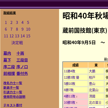
昭和40年秋
取組結果
1
2
3
4
5
蔵前国技館(東京)
6
7
8
9
10
11
12
13
14
15
昭和40年9月5日 ～ 
決定戦
幕内
十両
幕
幕下
三段目
成績
東
序二段
序ノ口
11勝4敗
大鵬
前相撲
番付外
12勝3敗 優
柏戸
改名力士一覧
5勝10敗
豊山
新弟子一覧
8勝7敗
北葉山
引退力士一覧
4勝11敗
清國
使用符号の説明
↓
10勝5敗
北の冨士
↑
テキスト番付