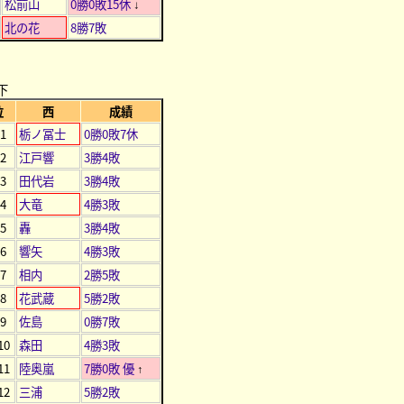
松前山
0勝0敗15休
↓
北の花
8勝7敗
下
位
西
成績
1
栃ノ冨士
0勝0敗7休
2
江戸響
3勝4敗
3
田代岩
3勝4敗
4
大竜
4勝3敗
5
轟
3勝4敗
6
響矢
4勝3敗
7
相内
2勝5敗
8
花武蔵
5勝2敗
9
佐島
0勝7敗
10
森田
4勝3敗
11
陸奥嵐
7勝0敗 優
↑
12
三浦
5勝2敗