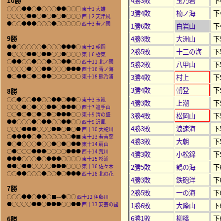
4勝3敗
玉乃岩
下
10勝
○○○●●○●○○○●●○○□
東十1 大雄
3勝4敗
楠ノ海
下
○○○○●●○●○●○●○○○
西十2 天津風
●○○●●●○○○●○○○○○
西十3 若ノ國
1勝6敗
白岩山
下
9勝
4勝3敗
大洲山
下
●●○○○○○●○○○●●●○
東十2 朝岡
2勝5敗
十三の海
下
●○○○●●○●●○○●○○○
東十6 栃東
○●●○○●○○●○○●●○○
西十11 北ノ國
5勝2敗
八甲山
下
○○○○●○○●●○○○●●●
西十16 青ノ海
3勝4敗
村上
下
●○●●○●○●●○○○○○○
東十18 熊乃浦
3勝4敗
朝登
下
8勝
○○●○○●●○○●●○●●○
東十3 玉嵐
4勝3敗
上潮
下
○○○●○●○○●●○●●●○
西十7 追手山
○○●○●○●○●○●●●○○
東十9 清の盛
3勝4敗
松岡山
下
●●○○○●○●●○○●●○○
西十9 沢風
4勝3敗
浪速海
下
○○○●●●○○○●●○●○●
西十10 大蛇川
○●●●●○●○○○○○○●■
東十13 若吉葉
4勝3敗
大朝
下
●○●○○○●○○●○●○●●
東十14 扇山
○●○○○●●●○○○○●●●
西十14 荒川
4勝3敗
小松錦
下
●●●○○○●○●●●○○○○
東十15 杉浦
2勝5敗
鶴の海
下
●●○●●○○○○●●●○○○
東十16 佐々木
○○●●○○○●○○●○●●●
西十18 北の花
4勝3敗
鉄砲洋
下
7勝
2勝5敗
一の海
下
○○○●●○●●○■––●○○
西十12 伊藤川
●○○○○●●○●●●○○●●
西十13 安芸の國
1勝6敗
大隆山
下
6勝1敗
柳橋
下
6勝