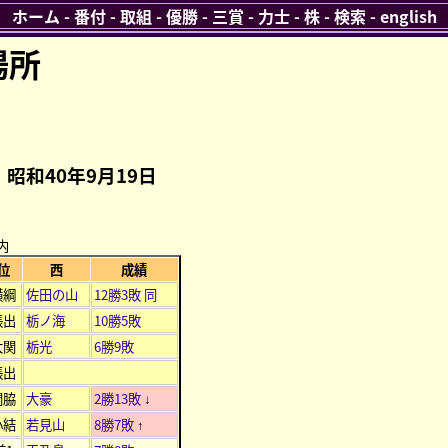
ホーム
-
番付
-
取組
-
優勝
-
三賞
-
力士
-
株
-
検索
-
english
場所
昭和40年9月19日
内
位
西
成績
横綱
佐田の山
12勝3敗 同
張出
栃ノ海
10勝5敗
大関
栃光
6勝9敗
張出
関脇
大豪
2勝13敗
↓
小結
若見山
8勝7敗
↑