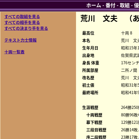
ホーム
-
番付
-
取組
-
優
荒川 文夫 （
すべての取組を見る
すべての相手を見る
すべての決まり手を見る
最高位
十両 8
テキスト力士情報
本名
荒川 文
生年月日
昭和15年
十両一覧表
出身地
佐賀県武
身長 体重
176センチ
所属部屋
二所ノ関
改名歴
荒川 文
初土俵
昭和31年
最終場所
昭和41年
生涯戦歴
264勝25
十両戦歴
80勝96敗
幕下戦歴
129勝12
三段目戦歴
26勝14敗
序二段戦歴
23勝17敗