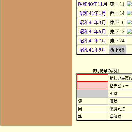
昭和40年11月
東十11
昭和41年1月
西十14
昭和41年3月
東下10
昭和41年5月
東下13
昭和41年7月
東下24
昭和41年9月
西下66
使用符号の説明
新しい最高
格デビュー
引退
優
優勝
同
優勝同点
準
準優勝