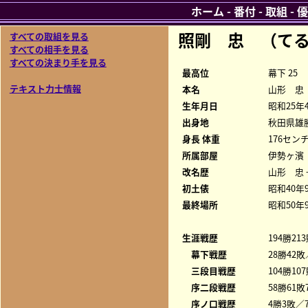
ホーム
-
番付
-
取組
-
優
照剛 忠 （てる
すべての取組を見る
すべての相手を見る
すべての決まり手を見る
最高位
幕下 25
テキスト力士情報
本名
山形 忠
生年月日
昭和25年
出身地
秋田県雄
身長 体重
176センチ
所属部屋
伊勢ヶ濱
改名歴
山形 忠 
初土俵
昭和40年
最終場所
昭和50年
生涯戦歴
194勝21
幕下戦歴
28勝42敗
三段目戦歴
104勝10
序二段戦歴
58勝61敗
序ノ口戦歴
4勝3敗／7