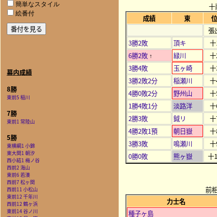
簡単なスタイル
十
絵番付
成績
東
張
3勝2敗
頂キ
十
6勝2敗
緑川
十
↑
3勝4敗
玉ヶ崎
十
幕内成績
3勝2敗2分
稲瀬川
十
8勝
4勝0敗2分
野州山
十
東前5 稲川
1勝4敗1分
淡路洋
十
7勝
2勝3敗
鉞リ
十
東前1 常陸山
4勝2敗1預
朝日嶽
十
5勝
3勝3敗
鳴瀬川
十
東横綱1 小錦
東大関1 朝汐
0勝0敗
熊ヶ嶽
十1
西小結1 梅ノ谷
西前2 海山
東前6 若湊
西前7 松ヶ関
前
西前11 小松山
東前12 千年川
力士名
西前12 鶴ヶ浜
東前14 谷ノ川
種子ヶ島