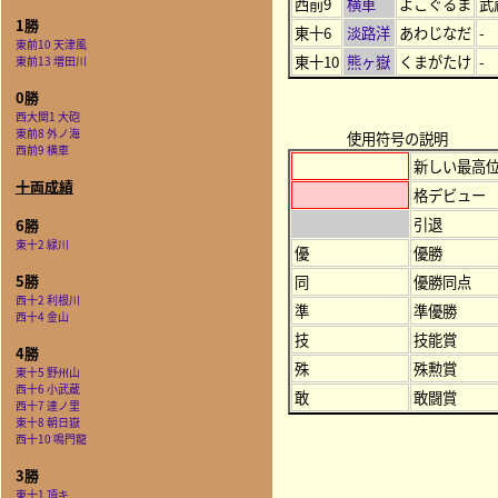
西前9
横車
よこぐるま
武
1勝
東十6
淡路洋
あわじなだ
-
東前10 天津風
東十10
熊ヶ嶽
くまがたけ
-
東前13 増田川
0勝
西大関1 大砲
東前8 外ノ海
使用符号の説明
西前9 横車
新しい最高
十両成績
格デビュー
引退
6勝
東十2 緑川
優
優勝
5勝
同
優勝同点
西十2 利根川
準
準優勝
西十4 金山
技
技能賞
4勝
殊
殊勲賞
東十5 野州山
西十6 小武蔵
敢
敢闘賞
西十7 達ノ里
東十8 朝日嶽
西十10 鳴門龍
3勝
東十1 頂キ