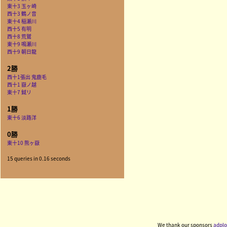
東十3 玉ヶ崎
西十3 鶴ノ音
東十4 稲瀬川
西十5 有明
西十8 荒鷲
東十9 鳴瀬川
西十9 朝日龍
2勝
西十1張出 鬼鹿毛
西十1 嶽ノ越
東十7 鉞リ
1勝
東十6 淡路洋
0勝
東十10 熊ヶ嶽
15 queries in 0.16 seconds
We thank our sponsors
adplo