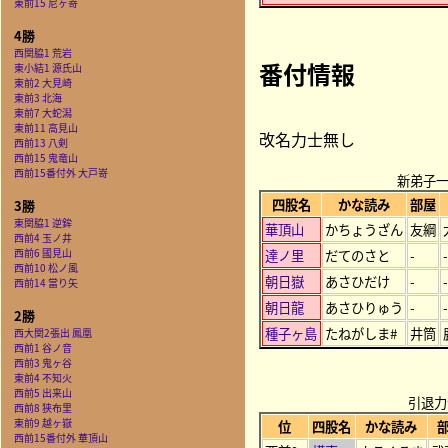
東前15 尼ヶ嵜
4勝
西関脇1 荒岩
番付情報
東小結1 源氏山
東前2 大見崎
東前3 北海
東前7 大蛇潟
東前11 高見山
改名力士無し
西前13 八剣
西前15 鬼竜山
西前15番付外 大戸嵜
新弟子
四股名
かな読み
部屋
3勝
東関脇1 逆鉾
華頂山
かちょうざん
友綱
西前4 玉ノ井
西前6 國見山
達ノ里
だてのさと
-
-
西前10 松ノ風
朝日嶽
あさひだけ
-
-
西前14 當り矢
朝日龍
あさひりゅう
-
-
2勝
種子ヶ島
たねがしま#
井筒
西大関2張出 鳳凰
西前1 谷ノ音
西前3 鬼ヶ谷
東前4 不知火
西前5 出来山
引退力
西前8 狭布里
東前9 越ヶ嶽
位
四股名
かな読み
西前15番付外 華頂山