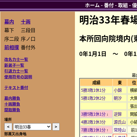
ホーム
-
番付
-
取組
-
優
明治33年春
幕内
十両
幕下
三段目
本所回向院境内(
序二段
序ノ口
前相撲
番付外
0年1月1日 ～ 0年
改名力士一覧
新弟子一覧
引退力士一覧
幕
使用符号の説明
成績
東
位
テキスト番付
5勝3敗1休1分
小錦
横
5勝1敗2休2分
朝汐
大
幕内勝負
十両勝負
張
関取勝負
3勝5敗1休1分
逆鉾
関
↓
場所
4勝2敗1休3分
源氏山
小
7勝1敗1休1分
常陸山
前
↑
部屋又出身地