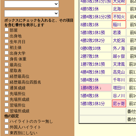
4勝3敗1休1分1預
大見崎
前
4勝5敗1休
北海
前
2勝4敗1休1分2預
不知火
前
ボックスにチェックを入れると、その項目
8勝1敗1休
稲川
前
を含む番付を表示します
部屋
5勝3敗1休1預
若湊
前
出身地
4勝2敗2休2分
大蛇潟
前
生年月日
0勝0敗10休
外ノ海
前
初土俵
出身大学
2勝7敗1休
越ヶ嶽
前
身長 体重
1勝7敗1休1預
天津風
前1
最高位
星取表
4勝4敗1休1預
高見山
前1
経歴最高位
5勝4敗1休
千年川
前1
経歴最高位四股名
1勝8敗1休
増田川
前1
↓
通算成績
先場所位
5勝4敗1休
谷ノ川
前1
先場所成績
5勝3敗1休1分
尼ヶ嵜
前1
翌場所位
番付
翌場所成績
他の設定
番付
ハイライトのカラー無し
外国人ハイライト
東西別にしない