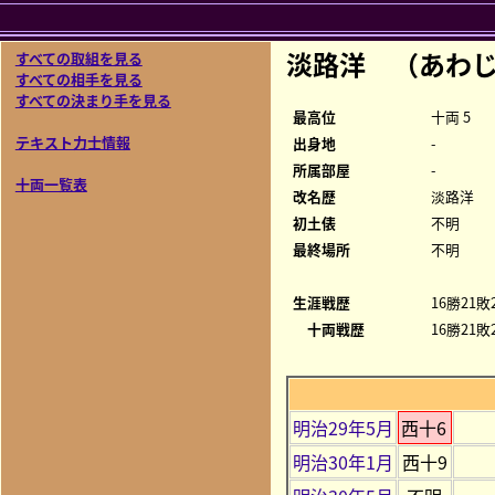
淡路洋 （あわ
すべての取組を見る
すべての相手を見る
すべての決まり手を見る
最高位
十両 5
テキスト力士情報
出身地
-
所属部屋
-
十両一覧表
改名歴
淡路洋
初土俵
不明
最終場所
不明
生涯戦歴
16勝21敗
十両戦歴
16勝21敗
明治29年5月
西十6
明治30年1月
西十9