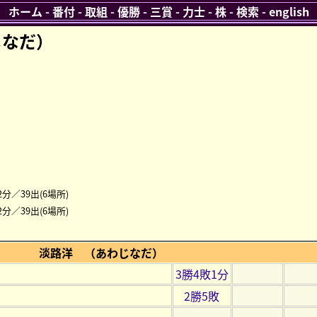
ホーム
-
番付
-
取組
-
優勝
-
三賞
-
力士
-
株
-
検索
-
english
じなだ）
2分／39出(6場所)
2分／39出(6場所)
淡路洋 （あわじなだ）
3勝4敗1分
2勝5敗