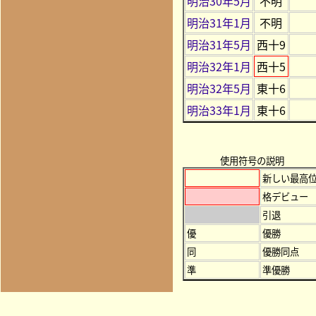
明治30年5月
不明
明治31年1月
不明
明治31年5月
西十9
明治32年1月
西十5
明治32年5月
東十6
明治33年1月
東十6
使用符号の説明
新しい最高
格デビュー
引退
優
優勝
同
優勝同点
準
準優勝