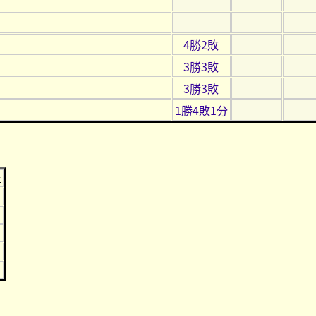
4勝2敗
3勝3敗
3勝3敗
1勝4敗1分
位