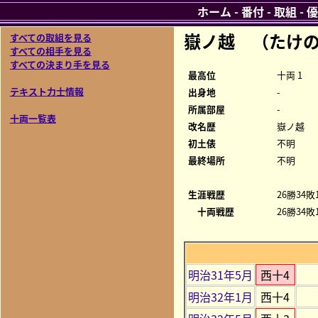
ホーム
-
番付
-
取組
-
優
嶽ノ越 （たけの
すべての取組を見る
すべての相手を見る
すべての決まり手を見る
最高位
十両 1
テキスト力士情報
出身地
-
所属部屋
-
十両一覧表
改名歴
嶽ノ越
初土俵
不明
最終場所
不明
生涯戦歴
26勝34敗
十両戦歴
26勝34敗
明治31年5月
西十4
明治32年1月
西十4