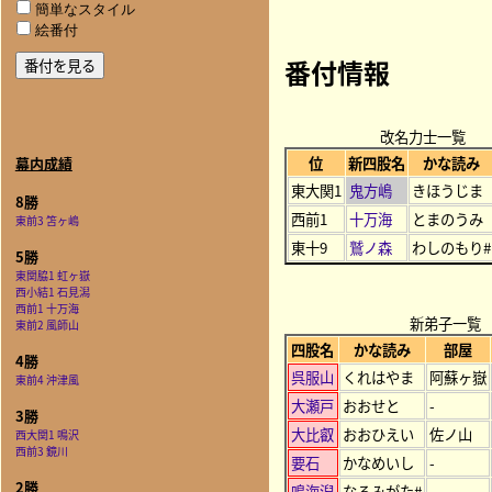
簡単なスタイル
絵番付
番付情報
改名力士一覧
位
新四股名
かな読み
幕内成績
東大関1
鬼方嶋
きほうじま
8勝
西前1
十万海
とまのうみ
東前3 笘ヶ嶋
東十9
鷲ノ森
わしのもり#
5勝
東関脇1 虹ヶ嶽
西小結1 石見潟
西前1 十万海
新弟子一覧
東前2 風師山
四股名
かな読み
部屋
4勝
呉服山
くれはやま
阿蘇ヶ嶽
東前4 沖津風
大瀬戸
おおせと
-
3勝
大比叡
おおひえい
佐ノ山
西大関1 鳴沢
西前3 鏡川
要石
かなめいし
-
2勝
鳴海潟
なるみがた#
-