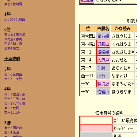
東前1 絵嶋潟
1勝
東小結1 呉服山
引退
位
四股名
かな読み
0勝
東大関1 鬼方嶋
東大関1
鬼方嶋
きほうじま
西関脇1 谷風
東小結1
呉服山
くれはやま
西前2 越ノ海
西前4 黒岩
東十2
讃岐嶋
さぬきしま#
十両成績
東十4
大瀬戸
おおせと
東十7
荒鰐
あらわに#
5勝
西十6 三國山
西十11
山分
やまわけ
西十7 三ツ汐
十30
鳴海潟
なるみがた#
4勝
十30
伯耆山
ほうきやま
西十1 佐渡ヶ嶽
西十2 三千ノ川
東十3 八ツヶ峰
東十7 荒鰐
使用符号の説明
西十11 山分
新しい最高
3勝
格デビュー
東十2 讃岐嶋
西十4 永濱
引退
西十8 大比叡