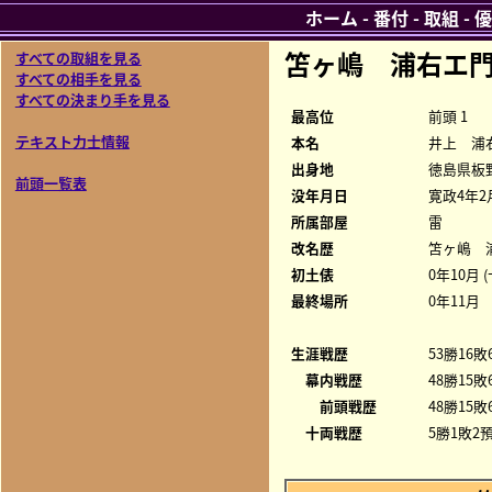
ホーム
-
番付
-
取組
-
優
笘ヶ嶋 浦右エ
すべての取組を見る
すべての相手を見る
すべての決まり手を見る
最高位
前頭 1
テキスト力士情報
本名
井上 浦
出身地
徳島県板
前頭一覧表
没年月日
寛政4年2
所属部屋
雷
改名歴
笘ヶ嶋 
初土俵
0年10月 
最終場所
0年11月
生涯戦歴
53勝16敗
幕内戦歴
48勝15敗
前頭戦歴
48勝15敗
十両戦歴
5勝1敗2預