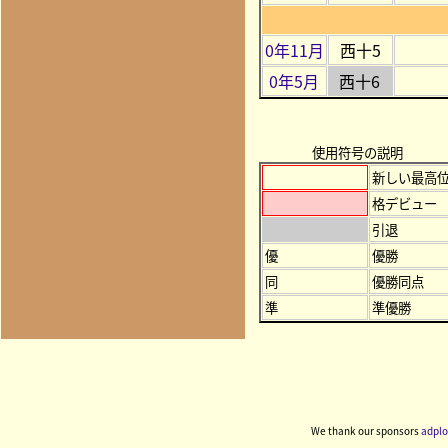
0年11月
西十5
0年5月
西十6
使用符号の説明
新しい最高
格デビュー
引退
優
優勝
同
優勝同点
準
準優勝
We thank our sponsors
adplo