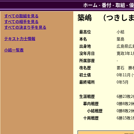
ホーム
-
番付
-
取組
-
優
築嶋 （つきしま
すべての取組を見る
すべての相手を見る
すべての決まり手を見る
最高位
小結
テキスト力士情報
本名
築島
出身地
広島県広
小結一覧表
没年月日
寛政3年1
所属部屋
-
改名歴
要石 勝右
初土俵
0年11月 
最終場所
0年5月
生涯戦歴
6勝23敗2
幕内戦歴
0勝8敗2休
小結戦歴
0勝8敗2休
十両戦歴
6勝15敗1