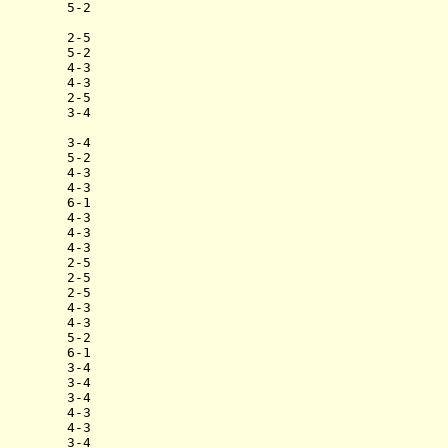
        5-2

        2-5

        5-2

        4-3

        4-3

        2-5

        3-4

        3-4

        5-2

        4-3

        4-3

        6-1

        4-3

        4-3

        4-3

        2-5

        2-5

        2-5

        4-3

        4-3

        5-2

        6-1

        3-4

        3-4

        3-4

        4-3

        4-3

        3-4
