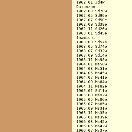
1962.01 Jd4w            
Daiunzen

1962.03 Sd78w           
1962.05 Sd96w           
1962.07 Sd50e           
1962.09 Sd38e           
1962.11 Sd26w           
1963.01 Sd45e           
Imamichi

1963.03 Sd57e           
1963.05 Sd74e           
1963.07 Sd32w           
1963.09 Sd14w           
1963.11 Ms93w           
1964.01 Ms58w           
1964.03 Ms51w           
1964.05 Ms45w           
1964.07 Ms41e           
1964.09 Ms64w           
1964.11 Ms82e           
1965.01 Sd11e           
1965.03 Ms92w           
1965.05 Ms86w           
1965.07 Ms65w           
1965.09 Ms31w           
1965.11 Ms35e           
1966.01 Ms39e           
1966.03 Ms45e           
1966.05 Ms42w           
1966.07 Ms37w           