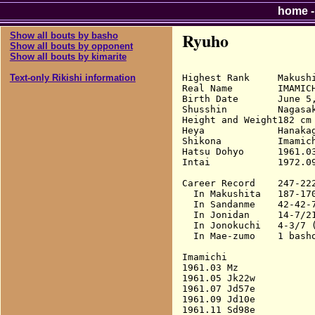
home
Ryuho
Show all bouts by basho
Show all bouts by opponent
Show all bouts by kimarite
Highest Rank     Makushi
Text-only Rikishi information
Real Name        IMAMICH
Birth Date       June 5,
Shusshin         Nagasak
Height and Weight182 cm 
Heya             Hanakag
Shikona          Imamich
Hatsu Dohyo      1961.03
Intai            1972.09
Career Record    247-222
  In Makushita   187-170
  In Sandanme    42-42-7
  In Jonidan     14-7/21
  In Jonokuchi   4-3/7 (
  In Mae-zumo    1 basho
Imamichi

1961.03 Mz              
1961.05 Jk22w           
1961.07 Jd57e           
1961.09 Jd10e           
1961.11 Sd98e           