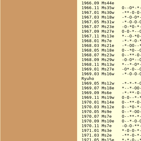
1966.09 Ms44e           
1966.11 Ms35w   O--O*-*-
1967.01 Ms30w   -**-O-O-
1967.03 Ms18w   -*-O-O*-
1967.05 Ms31w   -*-O-O-O
1967.07 Ms23e   -O-*O-*-
1967.09 Ms27e   O-O-*--O
1967.11 Ms13e   *--O-*O-
1968.01 Ms7e    -*-*-O-*
1968.03 Ms21e   -*-OO--*
1968.05 Ms18e   O--*O--O
1968.07 Ms23w   O--**-O-
1968.09 Ms29w   -O-O*--O
1968.11 Ms13w   *--*-O*-
1969.01 Ms27e   -O*-O--O
1969.03 Ms16w   -*-O-O-O
Ryuho

1969.05 Ms12w   -*-*-*-O
1969.07 Ms18e   *--*-OO-
1969.09 Ms6e    -*-**-O-
1969.11 Ms19w   O-O--*-*
1970.01 Ms14e   O--**-O-
1970.03 Ms12e   O--*O-*-
1970.05 Ms9e    O--*-OO-
1970.07 Ms7e    O--**-*-
1970.09 Ms10e   O--*-O-O
1970.11 Ms7e    -O-O-**-
1971.01 Ms3e    *-O-O-*-
1971.03 Ms2e    -**-O-*-
1971.05 Ms15e   *-*-O--*