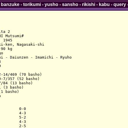
-
banzuke
-
torikumi
-
yusho
-
sansho
-
rikishi
-
kabu
-
query
ta 2

I Mutsumi#

 1945

i-ken, Nagasaki-shi

90 kg

o

i - Daiunzen - Imamichi - Ryuho





-14/469 (70 basho)

-7/357 (52 basho)

/84 (13 basho)

 (3 basho)

1 basho)



        0-0

        4-3

        5-2

        4-3

        2-5
