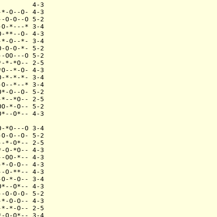
        4-3

*-O--O- 4-3

-O-O--O 5-2

O-*---* 3-4

-**--O- 4-3

*-O--*- 3-4

-O-O-*- 5-2

-OO---O 5-2

-*-*O-- 2-5

O--*-O- 4-3

-*-*-*- 3-4

O--*--* 3-4

*-O--O- 5-2

*--*O-- 2-5

O-*-O-- 5-2

*--O*-- 4-3

-*O---O 3-4

O-O--O- 5-2

-*-O*-- 2-5

-O-*O-- 4-3

-OO-*-- 4-3

*-O-O-- 4-3

-O-**-- 4-3

O-*-O-- 3-4

*--O*-- 4-3

-O-O-O- 5-2

*-O-O-- 4-3

*-*-O-- 2-5

-O-O*-- 3-4
