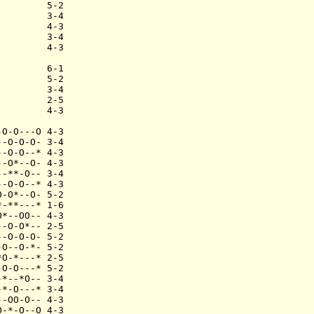
        5-2

        3-4

        4-3

        3-4

        4-3

        6-1

        5-2

        3-4

        2-5

        4-3

O-O---O 4-3

-O-O-O- 3-4

-O-O--* 4-3

-O*--O- 4-3

-**-O-- 3-4

-O-O--* 4-3

-O*--O- 5-2

-**---* 1-6

*--OO-- 4-3

-O-O*-- 2-5

-O-O-O- 5-2

O--O-*- 5-2

O-*---* 2-5

O-O---* 5-2

*--*O-- 3-4

*-O---* 3-4

-OO-O-- 4-3

-*-O--O 4-3
