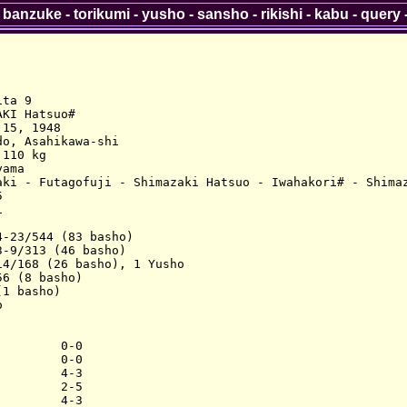
-
banzuke
-
torikumi
-
yusho
-
sansho
-
rikishi
-
kabu
-
query
ta 9

KI Hatsuo#

15, 1948

o, Asahikawa-shi

110 kg

ama

aki - Futagofuji - Shimazaki Hatsuo - Iwahakori# - Shimaz




-23/544 (83 basho)

-9/313 (46 basho)

4/168 (26 basho), 1 Yusho

6 (8 basho)

1 basho)



        0-0

        0-0

        4-3

        2-5

        4-3
