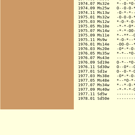
1974.07 Ms32e   *--O-*O-
1974.09 Ms25w   O--O-O-*
1974.11 Ms13w   -O-*-*--
1975.01 Ms32w   -O-O-O-*
1975.03 Ms12w   *-O-*-O-
1975.05 Ms10e   -*-*-O*-
1975.07 Ms14w   -*-*-OO-
1975.09 Ms11e   *--**--O
1975.11 Ms9w    *-O-*--*
1976.01 Ms14e   -OO-O--*
1976.03 Ms20e   -O*-*-O-
1976.05 Ms35w   *-*--*O-
1976.07 Ms43e   --------
1976.09 Sd19e   O-*--*O-
1976.11 Sd30w   O--O*--O
1977.01 Sd1w    O--O-*-O
1977.03 Ms38e   -O*-*-O-
1977.05 Ms48e   *--*O-*-
1977.07 Ms34w   *--*-O-*
1977.09 Ms40w   -*-*-*-O
1977.11 Sd5w    --------