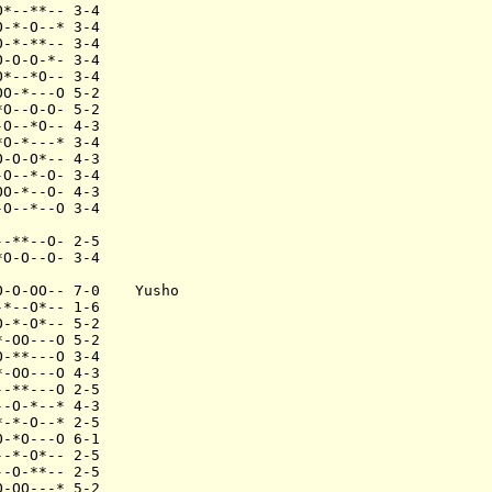
*--**-- 3-4

-*-O--* 3-4

-*-**-- 3-4

-O-O-*- 3-4

*--*O-- 3-4

O-*---O 5-2

O--O-O- 5-2

O--*O-- 4-3

O-*---* 3-4

-O-O*-- 4-3

O--*-O- 3-4

O-*--O- 4-3

O--*--O 3-4

-**--O- 2-5

O-O--O- 3-4

-O-OO-- 7-0    Yusho

*--O*-- 1-6

-*-O*-- 5-2

-OO---O 5-2

-**---O 3-4

-OO---O 4-3

-**---O 2-5

-O-*--* 4-3

-*-O--* 2-5

-*O---O 6-1

-*-O*-- 2-5

-O-**-- 2-5

-OO---* 5-2
