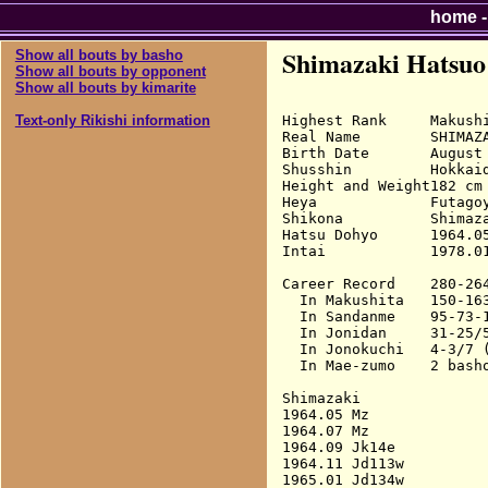
home
Shimazaki Hatsuo
Show all bouts by basho
Show all bouts by opponent
Show all bouts by kimarite
Highest Rank     Makushi
Text-only Rikishi information
Real Name        SHIMAZA
Birth Date       August 
Shusshin         Hokkaid
Height and Weight182 cm 
Heya             Futagoy
Shikona          Shimaz
Hatsu Dohyo      1964.05
Intai            1978.01
Career Record    280-264
  In Makushita   150-163
  In Sandanme    95-73-1
  In Jonidan     31-25/5
  In Jonokuchi   4-3/7 (
  In Mae-zumo    2 basho
Shimazaki

1964.05 Mz              
1964.07 Mz              
1964.09 Jk14e           
1964.11 Jd113w          
1965.01 Jd134w          