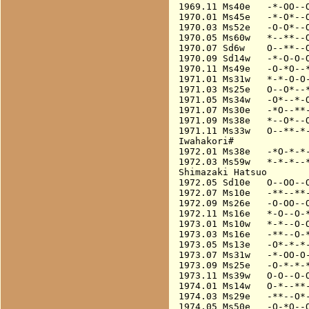
1969.11 Ms40e   -*-OO--O
1970.01 Ms45e   -*-O*--O
1970.03 Ms52e   -O-O*--O
1970.05 Ms60w   *--**--O
1970.07 Sd6w    O--**--O
1970.09 Sd14w   -*-O-O-O
1970.11 Ms49e   -O-*O--*
1971.01 Ms31w   *-*-O-O-
1971.03 Ms25e   O--O*--*
1971.05 Ms34w   -O*--*-O
1971.07 Ms30e   -*O--**-
1971.09 Ms38e   *--O*--O
1971.11 Ms33w   O--**-*-
Iwahakori#

1972.01 Ms38e   -*O-*-*-
1972.03 Ms59w   *-*-*--*
Shimazaki Hatsuo

1972.05 Sd10e   O--OO--O
1972.07 Ms10e   -**--**-
1972.09 Ms26e   -O-OO--O
1972.11 Ms16e   *-O--O-*
1973.01 Ms10w   *-*--O-O
1973.03 Ms16e   -**--O-*
1973.05 Ms13e   -O*-*-*-
1973.07 Ms31w   -*-OO-O-
1973.09 Ms25e   -O-*-*-*
1973.11 Ms39w   O-O--O-O
1974.01 Ms14w   O-*--**-
1974.03 Ms29e   -**--O*-
1974.05 Ms50e   -O-*O--O