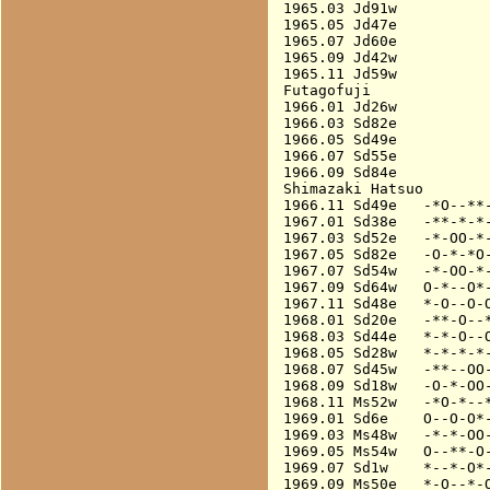
1965.03 Jd91w           
1965.05 Jd47e           
1965.07 Jd60e           
1965.09 Jd42w           
1965.11 Jd59w           
Futagofuji

1966.01 Jd26w           
1966.03 Sd82e           
1966.05 Sd49e           
1966.07 Sd55e           
1966.09 Sd84e           
Shimazaki Hatsuo

1966.11 Sd49e   -*O--**-
1967.01 Sd38e   -**-*-*-
1967.03 Sd52e   -*-OO-*-
1967.05 Sd82e   -O-*-*O-
1967.07 Sd54w   -*-OO-*-
1967.09 Sd64w   O-*--O*-
1967.11 Sd48e   *-O--O-O
1968.01 Sd20e   -**-O--*
1968.03 Sd44e   *-*-O--O
1968.05 Sd28w   *-*-*-*-
1968.07 Sd45w   -**--OO-
1968.09 Sd18w   -O-*-OO-
1968.11 Ms52w   -*O-*--*
1969.01 Sd6e    O--O-O*-
1969.03 Ms48w   -*-*-OO-
1969.05 Ms54w   O--**-O-
1969.07 Sd1w    *--*-O*-
1969.09 Ms50e   *-O--*-O