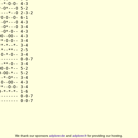
-*-O-O- 4-3

-O*---O 5-2

---*--O 2-3-2

O-O--O- 6-1

-O*---O 4-3

-O*---O 3-4

-O*-O-- 4-3

O--OO-- 4-3

*-O-O-- 3-4

*-*--*- 3-4

*--**-- 2-5

O-*-O-- 3-4

------- 0-0-7

-**-O-- 3-4

O-O-*-- 5-2

-OO-*-- 5-2

-*-O*-- 3-4

O--OO-- 4-3

*--O-O- 3-4

-*-*-*- 1-6

------- 0-0-7

We thank our sponsors
adplorer.de
and
adplorer.fr
for providing our hosting.