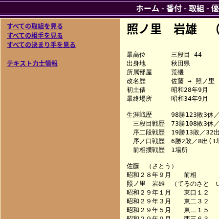
ホーム
-
番付
-
取組
-
優
照ノ里 岩雄 
すべての取組を見る
すべての相手を見る
すべての決まり手を見る
最高位　　　　三段目 44

テキスト力士情報
出身地　　　　秋田県

所属部屋　　　荒磯

改名歴　　　　佐藤 → 照ノ里　
初土俵　　　　昭和28年9月

最終場所　　　昭和34年9月

生涯戦歴　　　98勝123敗3休／2
　三段目戦歴　73勝108敗3休／1
　序二段戦歴　19勝13敗／32出(
　序ノ口戦歴　6勝2敗／8出(1場
　前相撲戦歴　1場所

佐藤　（さとう）

昭和２８年９月　　前相　　　
照ノ里　岩雄　（てるのさと　い
昭和２９年１月　　東口１２　
昭和２９年３月　　東二３２　
昭和２９年５月　　東二１５　
昭和２９年９月　　西三６３　