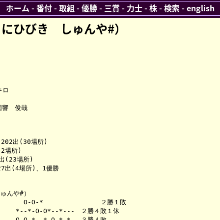
ホーム
-
番付
-
取組
-
優勝
-
三賞
-
力士
-
株
-
検索
-
english
にひびき しゅんや#）
ロ

響　俊哉

02出(30場所)

2場所)

(23場所)

7出(4場所)、1優勝

ゅんや#）

　　  O-O-*　　　　　　　　　２勝１敗　　　

*--*-O-O*--*---　２勝４敗１休　

O-O-*--*-O-*-*-　３勝４敗　　　
