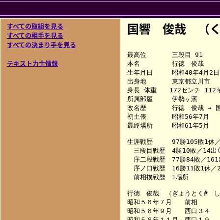
国響 俊哉 （く
すべての取組を見る
すべての相手を見る
すべての決まり手を見る
最高位　　　　三段目 91

テキスト力士情報
本名　　　　　行徳　俊哉

生年月日　　　昭和40年4月2日

出身地　　　　東京都立川市

身長 体重　　172センチ 112キ
所属部屋　　　伊勢ヶ濱

改名歴　　　　行徳　俊哉 → 国
初土俵　　　　昭和56年7月

最終場所　　　昭和61年5月

生涯戦歴　　　97勝105敗1休／2
　三段目戦歴　4勝10敗／14出(
　序二段戦歴　77勝84敗／161出
　序ノ口戦歴　16勝11敗1休／2
　前相撲戦歴　1場所

行徳　俊哉　（ぎょうとく#　し
昭和５６年７月　　前相　　　　
昭和５６年９月　　西口３４　　　　
昭和５６年１１月　西口１９　　　　