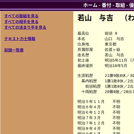
ホーム
-
番付
-
取組
-
優
若山 与吉 （
すべての取組を見る
すべての相手を見る
すべての決まり手を見る
最高位　　　　前頭 9

テキスト力士情報
本名　　　　　山口　与吉

出身地　　　　東京都

前頭一覧表
所属部屋　　　佐渡ヶ嶽

改名歴　　　　若山　与吉

初土俵　　　　明治5年11月 (序
最終場所　　　明治16年5月

生涯戦歴　　　21勝9敗8休／30
　幕内戦歴　　1勝1敗8休／2出(
　　前頭戦歴　1勝1敗8休／2出(
　十両戦歴　　20勝8敗／28出(
明治５年１１月　　不明　　　
明治６年４月　　　不明　　　
明治６年１２月　　不明　　　
明治７年３月　　　不明　　　
明治７年１２月　　不明　　　
明治８年４月　　　不明　　　
明治９年１月　　　不明　　　