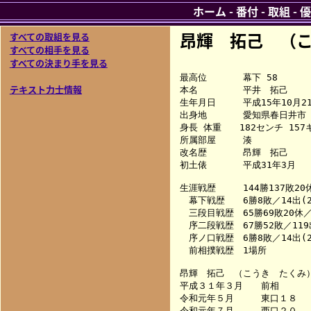
ホーム
-
番付
-
取組
-
優
昂輝 拓己 （
すべての取組を見る
すべての相手を見る
すべての決まり手を見る
最高位　　　　幕下 58

テキスト力士情報
本名　　　　　平井　拓己

生年月日　　　平成15年10月21
出身地　　　　愛知県春日井市

身長 体重　　182センチ 157キ
所属部屋　　　湊

改名歴　　　　昂輝　拓己

初土俵　　　　平成31年3月

生涯戦歴　　　144勝137敗20休
　幕下戦歴　　6勝8敗／14出(2
　三段目戦歴　65勝69敗20休／1
　序二段戦歴　67勝52敗／119出
　序ノ口戦歴　6勝8敗／14出(2
　前相撲戦歴　1場所

昂輝　拓己　（こうき　たくみ）
平成３１年３月　　前相　　　
令和元年５月　　　東口１８　　　　
令和元年７月　　　西口２０　　　　