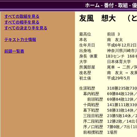
ホーム
-
番付
-
取組
-
優
友風 想大 （
すべての取組を見る
すべての相手を見る
すべての決まり手を見る
最高位　　　　前頭 3

テキスト力士情報
本名　　　　　南　友太

生年月日　　　平成6年12月2日（
前頭一覧表
出身地　　　　神奈川県川崎市川
身長 体重　　183センチ 168キ
大学　　　　　日本体育大学

所属部屋　　　尾車 → 二所ノ関 
改名歴　　　　南　友太 → 友風
初土俵　　　　平成29年5月

生涯戦歴　　　310勝235敗73休
　幕内戦歴　　69勝84敗12休／
　　前頭戦歴　69勝84敗12休／
　十両戦歴　　141勝111敗33休
　幕下戦歴　　58勝33敗14休／9
　三段目戦歴　23勝5敗14休／2
　序二段戦歴　12勝2敗／14出(
　序ノ口戦歴　7勝0敗／7出(1場
　前相撲戦歴　1場所
