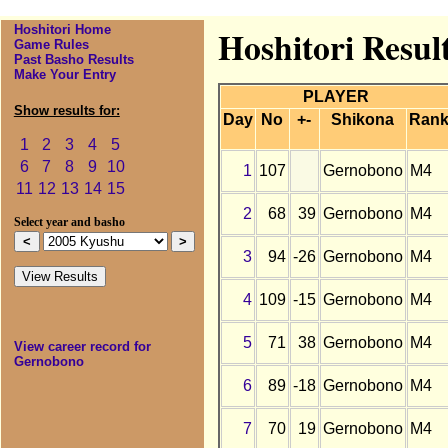
Hoshitori Home
Hoshitori Resul
Game Rules
Past Basho Results
Make Your Entry
PLAYER
Show results for:
Day
No
+-
Shikona
Ran
1
2
3
4
5
6
7
8
9
10
1
107
Gernobono
M4
11
12
13
14
15
2
68
39
Gernobono
M4
Select year and basho
3
94
-26
Gernobono
M4
4
109
-15
Gernobono
M4
5
71
38
Gernobono
M4
View career record for
Gernobono
6
89
-18
Gernobono
M4
7
70
19
Gernobono
M4