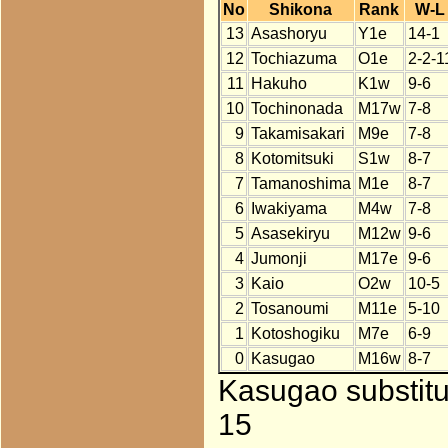
No
Shikona
Rank
W-L
13
Asashoryu
Y1e
14-1
12
Tochiazuma
O1e
2-2-1
11
Hakuho
K1w
9-6
10
Tochinonada
M17w
7-8
9
Takamisakari
M9e
7-8
8
Kotomitsuki
S1w
8-7
7
Tamanoshima
M1e
8-7
6
Iwakiyama
M4w
7-8
5
Asasekiryu
M12w
9-6
4
Jumonji
M17e
9-6
3
Kaio
O2w
10-5
2
Tosanoumi
M11e
5-10
1
Kotoshogiku
M7e
6-9
0
Kasugao
M16w
8-7
Kasugao substitu
15