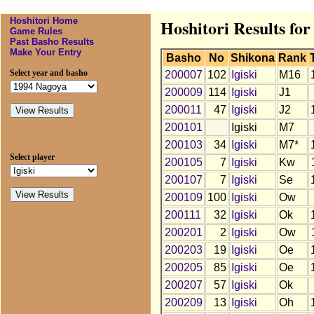
Hoshitori Home
Hoshitori Results for 
Game Rules
Past Basho Results
Make Your Entry
Basho
No
Shikona
Rank
Select year and basho
200007
102
Igiski
M16
200009
114
Igiski
J1
200011
47
Igiski
J2
200101
Igiski
M7
200103
34
Igiski
M7*
Select player
200105
7
Igiski
Kw
200107
7
Igiski
Se
200109
100
Igiski
Ow
200111
32
Igiski
Ok
200201
2
Igiski
Ow
200203
19
Igiski
Oe
200205
85
Igiski
Oe
200207
57
Igiski
Ok
200209
13
Igiski
Oh