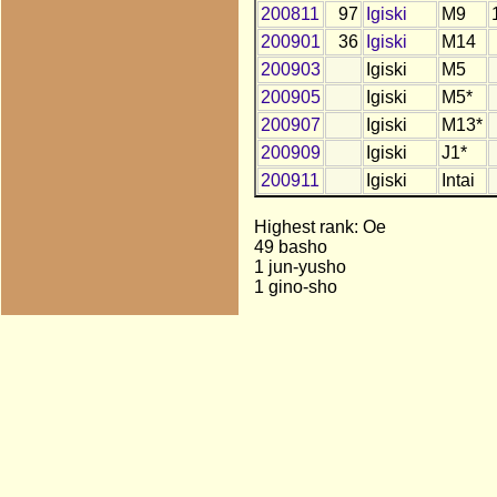
200811
97
Igiski
M9
200901
36
Igiski
M14
200903
Igiski
M5
200905
Igiski
M5*
200907
Igiski
M13*
200909
Igiski
J1*
200911
Igiski
Intai
Highest rank: Oe
49 basho
1 jun-yusho
1 gino-sho