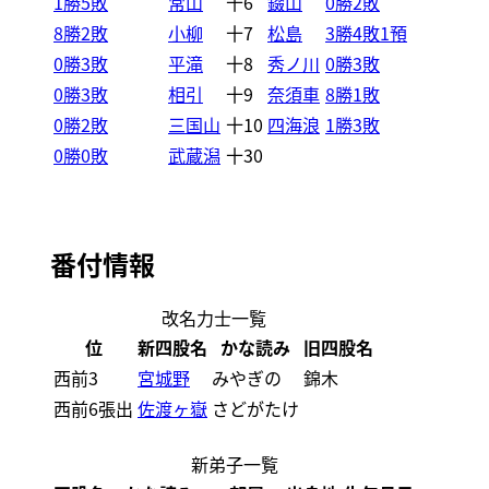
1勝5敗
常山
十6
錣山
0勝2敗
8勝2敗
小柳
十7
松島
3勝4敗1預
0勝3敗
平滝
十8
秀ノ川
0勝3敗
0勝3敗
相引
十9
奈須車
8勝1敗
0勝2敗
三国山
十10
四海浪
1勝3敗
0勝0敗
武蔵潟
十30
番付情報
改名力士一覧
位
新四股名
かな読み
旧四股名
西前3
宮城野
みやぎの
錦木
西前6張出
佐渡ヶ嶽
さどがたけ
新弟子一覧