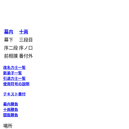
幕内
十両
幕下
三段目
序二段
序ノ口
前相撲
番付外
改名力士一覧
新弟子一覧
引退力士一覧
使用符号の説明
テキスト番付
幕内勝負
十両勝負
関取勝負
場所