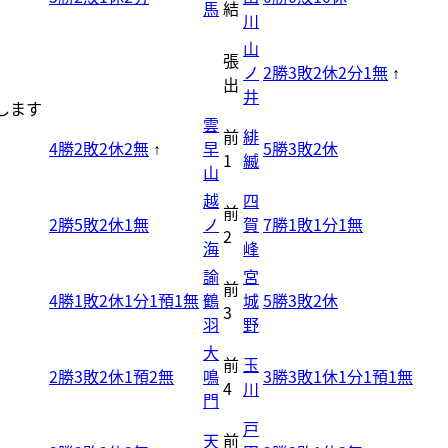
馬
結
川
山
張
ノ
2勝3敗2休2分1無
↑
出
井
します
雲
前
緋
4勝2敗2休2無
早
5勝3敗2休
↑
1
縅
山
越
四
前
2勝5敗2休1無
ノ
賀
7勝1敗1分1無
2
海
峰
諭
宮
前
4勝1敗2休1分1預1無
鶴
城
5勝3敗2休
3
羽
野
大
前
玉
2勝3敗2休1預2無
鳴
3勝3敗1休1分1預1無
4
川
門
戸
天
前