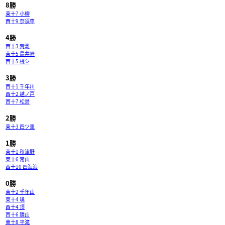
8勝
東十7 小柳
西十9 奈須車
4勝
西十3 荒灘
東十5 鳥井崎
西十5 桟シ
3勝
西十1 千年川
西十2 越ノ戸
西十7 松島
2勝
東十3 四ツ車
1勝
東十1 秋津野
東十6 常山
西十10 四海浪
0勝
東十2 千年山
東十4 璞
西十4 頂
西十6 錣山
東十8 平滝