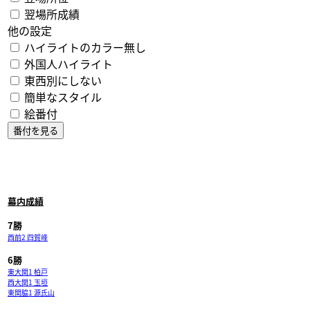
翌場所成績
他の設定
ハイライトのカラー無し
外国人ハイライト
東西別にしない
簡単なスタイル
絵番付
幕内成績
7勝
西前2 四賀峰
6勝
東大関1 柏戸
西大関1 玉垣
東関脇1 源氏山