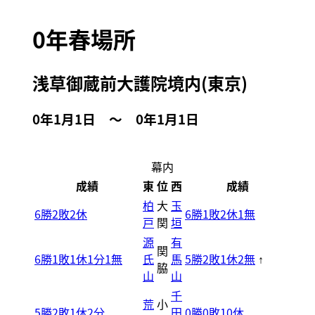
0年春場所
浅草御蔵前大護院境内(東京)
0年1月1日 ～ 0年1月1日
幕内
成績
東
位
西
成績
柏
大
玉
6勝2敗2休
6勝1敗2休1無
戸
関
垣
源
有
関
6勝1敗1休1分1無
氏
馬
5勝2敗1休2無
↑
脇
山
山
千
荒
小
5勝2敗1休2分
田
0勝0敗10休