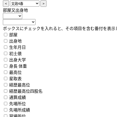
部屋又出身地
ボックスにチェックを入れると、その項目を含む番付を表示
部屋
出身地
生年月日
初土俵
出身大学
身長 体重
最高位
星取表
経歴最高位
経歴最高位四股名
通算成績
先場所位
先場所成績
翌場所位