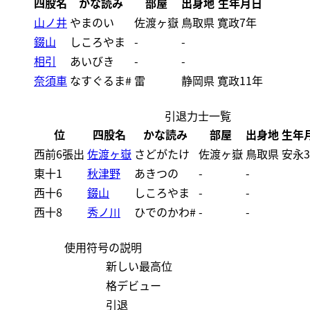
四股名
かな読み
部屋
出身地
生年月日
山ノ井
やまのい
佐渡ヶ嶽
鳥取県
寛政7年
錣山
しころやま
-
-
相引
あいびき
-
-
奈須車
なすぐるま#
雷
静岡県
寛政11年
引退力士一覧
位
四股名
かな読み
部屋
出身地
生年
西前6張出
佐渡ヶ嶽
さどがたけ
佐渡ヶ嶽
鳥取県
安永
東十1
秋津野
あきつの
-
-
西十6
錣山
しころやま
-
-
西十8
秀ノ川
ひでのかわ#
-
-
使用符号の説明
新しい最高位
格デビュー
引退