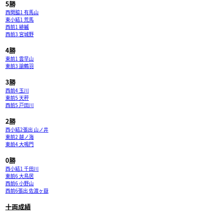
5勝
西関脇1 有馬山
東小結1 荒馬
西前1 緋縅
西前3 宮城野
4勝
東前1 雲早山
東前3 諭鶴羽
3勝
西前4 玉川
東前5 天秤
西前5 戸田川
2勝
西小結2張出 山ノ井
東前2 越ノ海
東前4 大鳴門
0勝
西小結1 千田川
東前6 大鳥居
西前6 小野山
西前6張出 佐渡ヶ嶽
十両成績