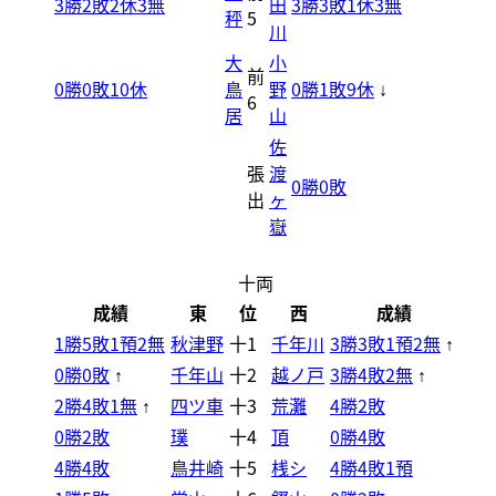
3勝2敗2休3無
田
3勝3敗1休3無
秤
5
川
大
小
前
0勝0敗10休
鳥
野
0勝1敗9休
↓
6
居
山
佐
張
渡
0勝0敗
出
ヶ
嶽
十両
成績
東
位
西
成績
1勝5敗1預2無
秋津野
十1
千年川
3勝3敗1預2無
↑
0勝0敗
千年山
十2
越ノ戸
3勝4敗2無
↑
↑
2勝4敗1無
四ツ車
十3
荒灘
4勝2敗
↑
0勝2敗
璞
十4
頂
0勝4敗
4勝4敗
鳥井崎
十5
桟シ
4勝4敗1預