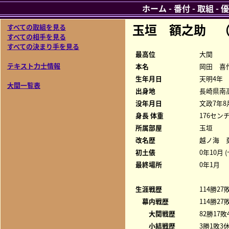
ホーム
-
番付
-
取組
-
優
玉垣 額之助 
すべての取組を見る
すべての相手を見る
すべての決まり手を見る
最高位
大関
テキスト力士情報
本名
岡田 喜
生年月日
天明4年
大関一覧表
出身地
長崎県南
没年月日
文政7年8
身長 体重
176センチ
所属部屋
玉垣
改名歴
越ノ海 勇
初土俵
0年10月 
最終場所
0年1月
生涯戦歴
114勝27
幕内戦歴
114勝27
大関戦歴
82勝17敗
小結戦歴
3勝1敗3休