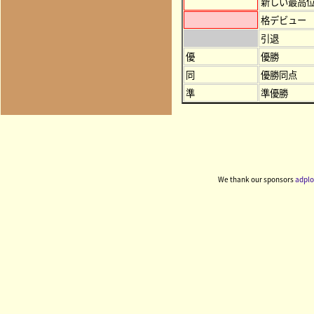
新しい最高
格デビュー
引退
優
優勝
同
優勝同点
準
準優勝
We thank our sponsors
adplo