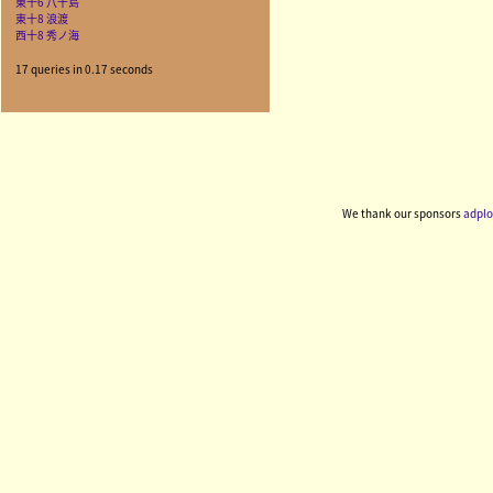
東十6 八十島
東十8 浪渡
西十8 秀ノ海
17 queries in 0.17 seconds
We thank our sponsors
adplo