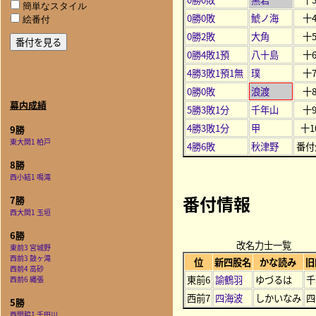
簡単なスタイル
0勝0敗
鯱ノ海
十
絵番付
0勝2敗
大角
十
0勝4敗1預
八十島
十
4勝3敗1預1無
璞
十
0勝0敗
浪渡
十
幕内成績
5勝3敗1分
千年山
十
4勝3敗1分
甲
十1
9勝
東大関1 柏戸
4勝6敗
秋津野
番付
8勝
西小結1 鳴滝
番付情報
7勝
西大関1 玉垣
6勝
改名力士一覧
東前3 宮城野
西前3 鼓ヶ滝
位
新四股名
かな読み
旧
西前4 高砂
東前6
諭鶴羽
ゆづるは
千
西前6 縄張
西前7
四海波
しかいなみ
四
5勝
西関脇1 千田川