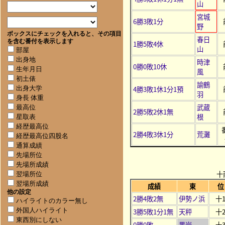
山
宮城
6勝3敗1分
野
ボックスにチェックを入れると、その項目
春日
を含む番付を表示します
1勝5敗4休
山
部屋
出身地
時津
0勝0敗10休
生年月日
風
初土俵
諭鶴
4勝3敗1休1分1預
出身大学
羽
身長 体重
武蔵
最高位
2勝5敗2休1無
根
星取表
経歴最高位
2勝4敗3休1分
荒灘
経歴最高位四股名
通算成績
先場所位
先場所成績
十
翌場所位
翌場所成績
成績
東
位
他の設定
2勝4敗2無
伊勢ノ浜
十
ハイライトのカラー無し
3勝5敗1分1無
天秤
十
外国人ハイライト
東西別にしない
0勝0敗
黒岩
十