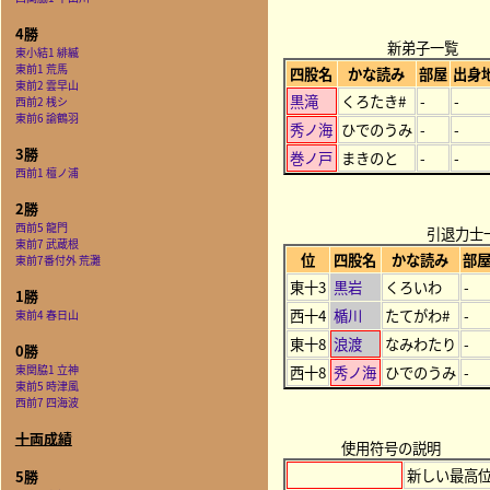
4勝
新弟子一覧
東小結1 緋縅
東前1 荒馬
四股名
かな読み
部屋
出身
東前2 雲早山
黒滝
くろたき#
-
-
西前2 桟シ
東前6 諭鶴羽
秀ノ海
ひでのうみ
-
-
3勝
巻ノ戸
まきのと
-
-
西前1 檀ノ浦
2勝
西前5 龍門
引退力士
東前7 武蔵根
位
四股名
かな読み
部
東前7番付外 荒灘
東十3
黒岩
くろいわ
-
1勝
西十4
楯川
たてがわ#
-
東前4 春日山
東十8
浪渡
なみわたり
-
0勝
東関脇1 立神
西十8
秀ノ海
ひでのうみ
-
東前5 時津風
西前7 四海波
十両成績
使用符号の説明
新しい最高
5勝