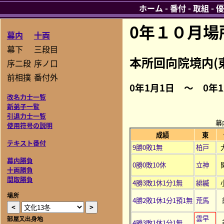
ホーム
-
番付
-
取組
-
優
0年１０月場
幕内
十両
幕下
三段目
本所回向院境内(
序二段
序ノ口
前相撲
番付外
0年1月1日 ～ 0年
改名力士一覧
新弟子一覧
引退力士一覧
幕
使用符号の説明
成績
東
テキスト番付
9勝0敗1無
柏戸
幕内勝負
0勝0敗10休
立神
十両勝負
関取勝負
4勝3敗1休1分1無
緋縅
場所
4勝2敗1休1分1預1無
荒馬
雲早
部屋又出身地
4勝3敗1休1分1無