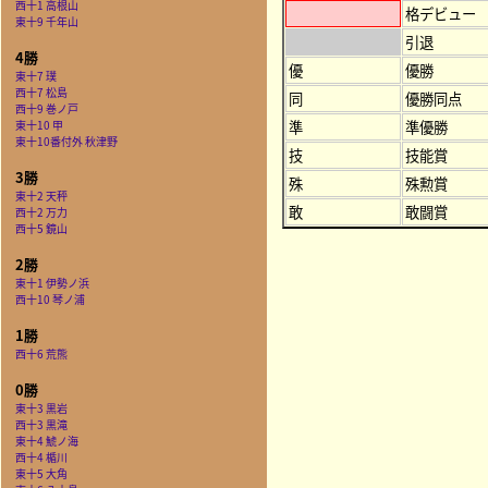
西十1 高根山
格デビュー
東十9 千年山
引退
4勝
優
優勝
東十7 璞
西十7 松島
同
優勝同点
西十9 巻ノ戸
準
準優勝
東十10 甲
東十10番付外 秋津野
技
技能賞
3勝
殊
殊勲賞
東十2 天秤
敢
敢闘賞
西十2 万力
西十5 鏡山
2勝
東十1 伊勢ノ浜
西十10 琴ノ浦
1勝
西十6 荒熊
0勝
東十3 黒岩
西十3 黒滝
東十4 鯱ノ海
西十4 楯川
東十5 大角