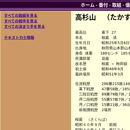
ホーム
-
番付
-
取組
-
優
高杉山 （たか
すべての取組を見る
すべての相手を見る
すべての決まり手を見る
最高位　　　　幕下 27

テキスト力士情報
本名　　　　　桜庭　清

生年月日　　　昭和25年5月6日

出身地　　　　秋田県山本郡山本
身長 体重　　180センチ 105キ
所属部屋　　　花籠

改名歴　　　　桜庭 → 秋田嶽 →
初土俵　　　　昭和40年9月

最終場所　　　昭和51年3月

生涯戦歴　　　206勝215敗14休
　幕下戦歴　　47勝58敗／105出
　三段目戦歴　89勝79敗7休／16
　序二段戦歴　55勝57敗7休／11
　序ノ口戦歴　15勝21敗／36出(
　前相撲戦歴　2場所

桜庭　（さくらば）

昭和４０年９月　　前相　　　
昭和４０年１１月　東口２４　