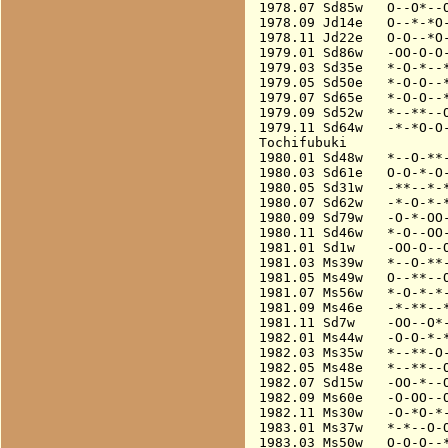
1978.07 Sd85w   O--O*--O
1978.09 Jd14e   O--*-*O-
1978.11 Jd22e   O-O--*O-
1979.01 Sd86w   -OO-O-O-
1979.03 Sd35e   *-O-*--*
1979.05 Sd50e   *-O-O--*
1979.07 Sd65e   *-O-O--*
1979.09 Sd52w   *--**--O
1979.11 Sd64w   -*-*O-O-
Tochifubuki

1980.01 Sd48w   *--O-**-
1980.03 Sd61e   O-O-*-O-
1980.05 Sd31w   -**--*-*
1980.07 Sd62w   -*-O-*-*
1980.09 Sd79w   -O-*-OO-
1980.11 Sd46w   *-O--OO-
1981.01 Sd1w    -OO-O--O
1981.03 Ms39w   *--O-**-
1981.05 Ms49w   O--**--O
1981.07 Ms56w   *-O-*-*-
1981.09 Ms46e   -*-**--*
1981.11 Sd7w    -OO--O*-
1982.01 Ms44w   -O-O-*-*
1982.03 Ms35w   *--**-O-
1982.05 Ms48e   *--**--O
1982.07 Sd15w   -OO-*--O
1982.09 Ms60e   -O-OO--O
1982.11 Ms30w   -O-*O-*-
1983.01 Ms37w   *-*--O-O
1983.03 Ms50w   O-O-O--*