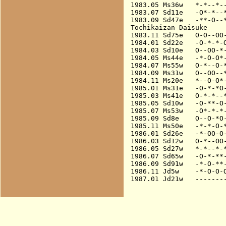
1983.05 Ms36w   *-*--*--
1983.07 Sd11e   -O*-*--*
1983.09 Sd47e   -**-O--*
Tochikaizan Daisuke

1983.11 Sd75e   O-O--OO-
1984.01 Sd22e   -O-*-*-O
1984.03 Sd10e   O--OO-*-
1984.05 Ms44e   -*-O-O*-
1984.07 Ms55w   O-*--O-*
1984.09 Ms31w   O--OO--*
1984.11 Ms20e   *--O-O*-
1985.01 Ms31e   -O-*-*O-
1985.03 Ms41e   O-*-*--*
1985.05 Sd10w   -O-**-O-
1985.07 Ms53w   -O*-*-*-
1985.09 Sd8e    O--O-*O-
1985.11 Ms50e   -*-*-O-*
1986.01 Sd26e   -*-OO-O-
1986.03 Sd12w   O-*--OO-
1986.05 Sd27w   *-*--*-*
1986.07 Sd65w   -O-*-**-
1986.09 Sd91w   -*-O-**-
1986.11 Jd5w    -*-O-O-O