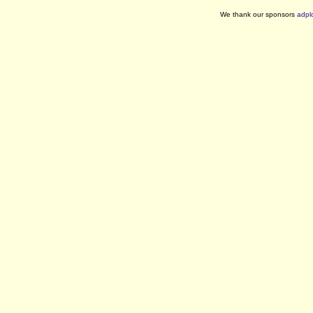
We thank our sponsors
adpl