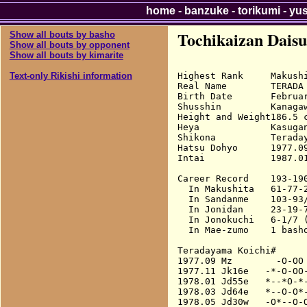
home
-
banzuke
-
torikumi
-
yu
Tochikaizan Dais
Show all bouts by basho
Show all bouts by opponent
Show all bouts by kimarite
Highest Rank     Makushi
Text-only Rikishi information
Real Name        TERADA 
Birth Date       Februar
Shusshin         Kanagaw
Height and Weight186.5 c
Heya             Kasugan
Shikona          Terada
Hatsu Dohyo      1977.09
Intai            1987.01
Career Record    193-190
  In Makushita   61-77-2
  In Sandanme    103-93/
  In Jonidan     23-19-7
  In Jonokuchi   6-1/7 (
  In Mae-zumo    1 basho
Teradayama Koichi#

1977.09 Mz        -O-OO 
1977.11 Jk16e   -*-O-OO-
1978.01 Jd55e   *--*O-*-
1978.03 Jd64e   *--O-O*-
1978.05 Jd30w   -O*--O-O