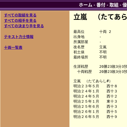
ホーム
-
番付
-
取組
-
優
立嵐 （たてあら
すべての取組を見る
すべての相手を見る
すべての決まり手を見る
最高位　　　　十両 2

テキスト力士情報
出身地　　　　-

所属部屋　　　-

十両一覧表
改名歴　　　　立嵐

初土俵　　　　不明

最終場所　　　不明

生涯戦歴　　　20勝23敗3分3預／
　十両戦歴　　20勝23敗3分3預／
立嵐　（たてあらし#）

明治２３年５月　　西十８　　
明治２４年１月　　西十３　　
明治２４年５月　　西十２　　
明治２５年１月　　東十３　　
明治２５年６月　　西十３　　
明治２６年１月　　西十５　　