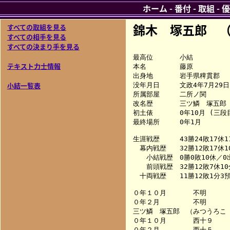
ホーム
-
番付
-
取組
-
優
錦木 塚五郎 
すべての取組を見る
すべての相手を見る
すべての決まり手を見る
最高位　　　　小結

テキスト力士情報
本名　　　　　藤原

出身地　　　　岩手県稗貫郡

小結一覧表
没年月日　　　文政4年7月29日

所属部屋　　　二所ノ関

改名歴　　　　三ツ鱗　塚五郎 
初土俵　　　　0年10月 (三段目
最終場所　　　0年1月

生涯戦歴　　　43勝24敗17休11
　幕内戦歴　　32勝12敗17休10
　　小結戦歴　0勝0敗10休／0出
　　前頭戦歴　32勝12敗7休10分
　十両戦歴　　11勝12敗1分3預1
０年１０月　　　　不明　　　
０年２月　　　　　不明　　　
三ツ鱗　塚五郎　（みつうろこ　
０年１０月　　　　西十９　　
０年２月　　　　　西十５　　