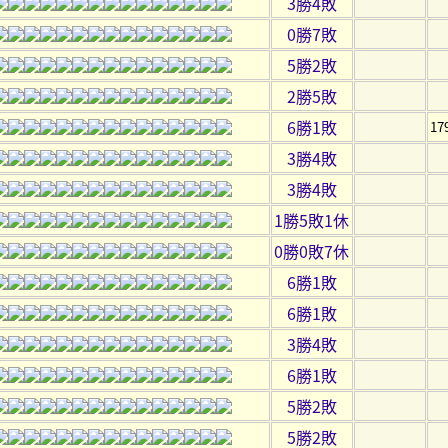
3勝4敗
0勝7敗
5勝2敗
2勝5敗
6勝1敗
17
3勝4敗
3勝4敗
1勝5敗1休
0勝0敗7休
6勝1敗
6勝1敗
3勝4敗
6勝1敗
5勝2敗
5勝2敗