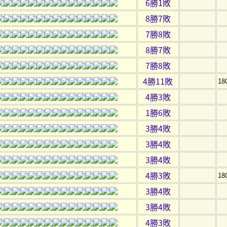
6勝1敗
8勝7敗
7勝8敗
8勝7敗
7勝8敗
4勝11敗
1
4勝3敗
1勝6敗
3勝4敗
3勝4敗
3勝4敗
4勝3敗
1
3勝4敗
3勝4敗
4勝3敗