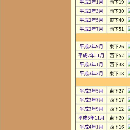
平成2年1月
西下19
平成2年3月
西下30
平成2年5月
東下40
平成2年7月
西下51
平成2年9月
東下26
平成2年11月
西下52
平成3年1月
西下38
平成3年3月
東下18
平成3年5月
東下27
平成3年7月
西下17
平成3年9月
西下12
平成3年11月
東下20
平成4年1月
西下16