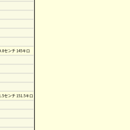
9.8センチ 145キロ
1.5センチ 151.5キロ