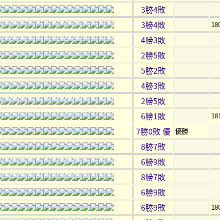
3勝4敗
3勝4敗
1
4勝3敗
2勝5敗
5勝2敗
4勝3敗
2勝5敗
6勝1敗
18
7勝0敗 優
優勝
8勝7敗
6勝9敗
8勝7敗
6勝9敗
6勝9敗
1