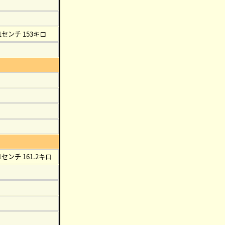
81センチ 153キロ
1センチ 161.2キロ