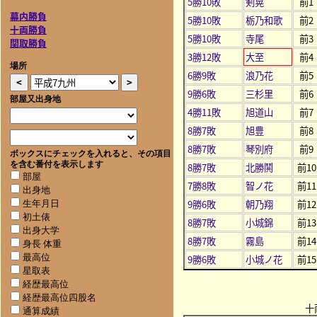
5勝10敗
剣晃
前1
幕内勝負
5勝10敗
栃乃和歌
前2
十両勝負
5勝10敗
寺尾
前3
関取勝負
3勝12敗
大至
前4
場所
6勝9敗
浪乃花
前5
9勝6敗
三杉里
前6
部屋又出身地
4勝11敗
旭道山
前7
8勝7敗
旭豊
前8
8勝7敗
琴別府
前9
ボックスにチェックを入れると、その項目
を含む番付を表示します
8勝7敗
北勝鬨
前10
部屋
7勝8敗
智ノ花
前11
出身地
9勝6敗
朝乃翔
前12
生年月日
初土俵
8勝7敗
小城錦
前13
出身大学
8勝7敗
霧島
前14
身長 体重
9勝6敗
小城ノ花
前15
最高位
星取表
経歴最高位
経歴最高位四股名
十
通算成績