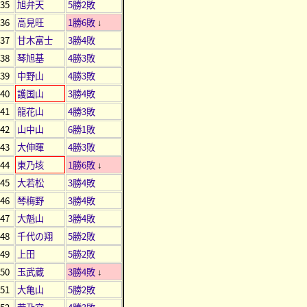
35
旭弁天
5勝2敗
36
高見旺
1勝6敗
↓
37
甘木富士
3勝4敗
38
琴旭基
4勝3敗
39
中野山
4勝3敗
40
護国山
3勝4敗
41
龍花山
4勝3敗
42
山中山
6勝1敗
43
大伸暉
4勝3敗
44
東乃垓
1勝6敗
↓
45
大若松
3勝4敗
46
琴梅野
3勝4敗
47
大魁山
3勝4敗
48
千代の翔
5勝2敗
49
上田
5勝2敗
50
玉武蔵
3勝4敗
↓
51
大亀山
5勝2敗