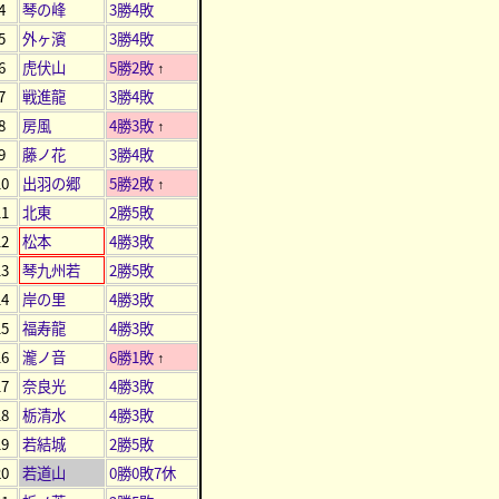
4
琴の峰
3勝4敗
5
外ヶ濱
3勝4敗
6
虎伏山
5勝2敗
↑
7
戦進龍
3勝4敗
8
房風
4勝3敗
↑
9
藤ノ花
3勝4敗
0
出羽の郷
5勝2敗
↑
1
北東
2勝5敗
2
松本
4勝3敗
3
琴九州若
2勝5敗
4
岸の里
4勝3敗
5
福寿龍
4勝3敗
6
瀧ノ音
6勝1敗
↑
7
奈良光
4勝3敗
8
栃清水
4勝3敗
9
若結城
2勝5敗
0
若道山
0勝0敗7休