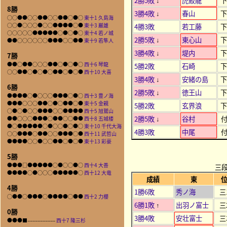
2勝5敗
虎鮫龍
下
↓
8勝
3勝4敗
春山
下
↓
○○●●○○●●○○●●○●○
東十1 久島海
○○●○○○●○○●●●●○●
東十3 巌雄
4勝3敗
若工藤
下
○○○○○●●●●●○●○●○
東十4 若ノ城
2勝5敗
東心山
下
↓
●●○○○○○○●●●○○●●
東十9 若隼人
3勝4敗
堤内
下
↓
7勝
●●○●●○○○●●○●○●○
西十6 琴龍
5勝2敗
石崎
下
○○●●○●○●○●●○●○●
西十10 大喜
3勝4敗
安緒の島
下
↓
6勝
2勝5敗
徳王山
下
↓
●●●●○●○○○●●●○●○
西十3 豊ノ海
●●●○○○●●○●○●●○●
東十5 金親
5勝2敗
玄界浪
下
○●○●○○●●●○○●●●●
西十5 旭鷲山
2勝5敗
谷村
●●○○○●●●○●●○○●●
西十8 五城楼
↓
●○●●●●●○●○○●○●○
東十10 千代大海
4勝3敗
中尾
○○●●●○●●○○●●●○●
西十11 武哲山
●●●●○○●○○●●○●○●
東十13 彩豪
5勝
●●●□●●●●●○●○○●○
西十4 大善
三
●●●●○●○○○●●●●●○
西十12 大竜
成績
東
4勝
1勝6敗
秀ノ海
三
○●●○●●●○●●●●○●●
西十2 力櫻
6勝1敗
出羽ノ富士
三
↑
0勝
3勝4敗
安壮富士
三
●●●■–––––––––––
西十7 隆三杉