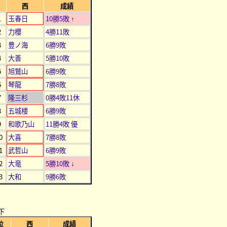
西
成績
1
玉春日
10勝5敗
↑
2
力櫻
4勝11敗
3
豊ノ海
6勝9敗
4
大善
5勝10敗
5
旭鷲山
6勝9敗
6
琴龍
7勝8敗
7
隆三杉
0勝4敗11休
8
五城楼
6勝9敗
9
和歌乃山
11勝4敗 優
0
大喜
7勝8敗
1
武哲山
6勝9敗
2
大竜
5勝10敗
↓
3
大和
9勝6敗
下
位
西
成績