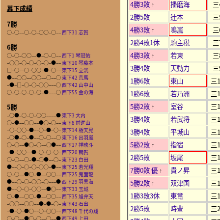
4勝3敗
播磨海
三
↑
幕下成績
2勝5敗
辻本
三
7勝
4勝3敗
鳴嵐
三
↑
○–○––○–○–○○–○––
西下31 志賀
2勝4敗1休
駒主税
三
6勝
4勝3敗
若東
三
○–○–○○––●–○–○––
西下1 琴冠佑
↑
–○○–○–○–○–○–●––
東下10 琴藤本
3勝4敗
天動力
三
□–○––○–○○–●–○––
東下15 立洸
●––○○––○○––○––○
東下42 荒馬
1勝6敗
東山
三1
–●–□–○–○–○○–––○
西下42 山中山
○–○–○–○–○–●–––○
西下55 金の海
1勝6敗
若乃洲
三1
5勝2敗
室谷
三1
5勝
↑
–○●–○–○–○○––––●
東下3 大内
3勝4敗
若武将
三1
○–●––○○––●○–○––
東下8 前進山
–○–○○–●––○–●–○–
東下14 栃天晃
3勝4敗
平城山
三1
–○●–○–●––○–○––○
東下16 出羽嵐
5勝2敗
指宿
三1
○–○––●○–○––○●––
西下17 祥映斗
↑
–●–○○––●–○–○–○–
西下20 鶴賀
2勝5敗
坂尾
三1
○–○––○–●–○●––○–
東下23 白田
●––○–○–○–○○–●––
東下25 若光翔
7勝0敗 優
貴ノ昇
三1
↑
○–○––●○–●––○○––
西下25 鬼面龍
●––○–○–○○–○–––●
西下29 羽黒海
5勝2敗
双津国
三1
↑
●––○–○–○○––●○––
東下33 玉城
1勝3敗3休
東竜
三1
○–●––○○–●––○○––
西下35 旭弁天
–○○––○○––●–●–○–
東下43 石出
2勝5敗
時豊
三2
–●–○–●○––○–○○––
西下48 千代の翔
○–○––●○–○––○––●
西下49 上田