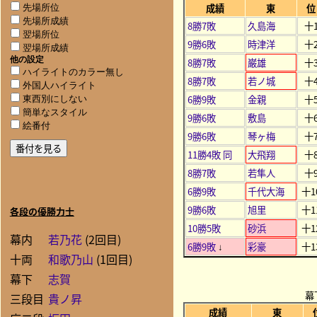
成績
東
位
先場所位
先場所成績
8勝7敗
久島海
十
翌場所位
9勝6敗
時津洋
十
翌場所成績
他の設定
8勝7敗
巌雄
十
ハイライトのカラー無し
8勝7敗
若ノ城
十
外国人ハイライト
6勝9敗
金親
十
東西別にしない
簡単なスタイル
9勝6敗
敷島
十
絵番付
9勝6敗
琴ヶ梅
十
11勝4敗 同
大飛翔
十
8勝7敗
若隼人
十
6勝9敗
千代大海
十1
9勝6敗
旭里
十1
各段の優勝力士
10勝5敗
砂浜
十1
幕内
若乃花
(2回目)
6勝9敗
彩豪
十1
↓
十両
和歌乃山
(1回目)
幕下
志賀
幕
三段目
貴ノ昇
成績
東