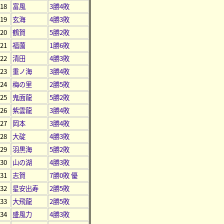
18
富風
3勝4敗
19
玄海
4勝3敗
20
鶴賀
5勝2敗
21
福薗
1勝6敗
22
清田
4勝3敗
23
重ノ海
3勝4敗
24
梅の里
2勝5敗
25
鬼面龍
5勝2敗
26
紫雲龍
3勝4敗
27
岡本
3勝4敗
28
大碇
4勝3敗
29
羽黒海
5勝2敗
30
山の湖
4勝3敗
31
志賀
7勝0敗 優
32
星安出寿
2勝5敗
33
大飛龍
2勝5敗
34
盛風力
4勝3敗