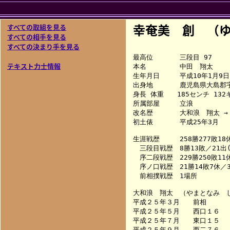
幸奄美 創 （ゆ
すべての取組を見る
すべての相手を見る
すべての決まり手を見る
最高位　　　　三段目 97

テキスト力士情報
本名　　　　　中田　翔太

生年月日　　　平成10年1月9日（
出身地　　　　鹿児島県大島郡宇
身長 体重　　185センチ 132キ
所属部屋　　　立浪

改名歴　　　　大和浪　翔太 → 
初土俵　　　　平成25年3月

生涯戦歴　　　258勝277敗18休
　三段目戦歴　8勝13敗／21出(
　序二段戦歴　229勝250敗11休
　序ノ口戦歴　21勝14敗7休／34
　前相撲戦歴　1場所

大和浪　翔太　（やまとなみ　し
平成２５年３月　　前相　　　
平成２５年５月　　西口１６　　　　
平成２５年７月　　東口１５　　　　
平成２５年９月　　西二７６　　　　