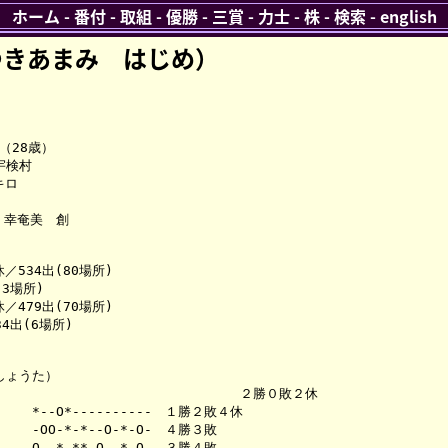
ホーム
-
番付
-
取組
-
優勝
-
三賞
-
力士
-
株
-
検索
-
english
きあまみ はじ め）
28歳）

検村

ロ

幸奄美　創

／534出(80場所)

3場所)

／479出(70場所)

出(6場所)

ょうた）

　　　　　　　　　　　　　　　　　　　２勝０敗２休　

*--O*----------　１勝２敗４休　

-OO-*-*--O-*-O-　４勝３敗　　　

O--*-**-O--*-O-　３勝４敗　　　
