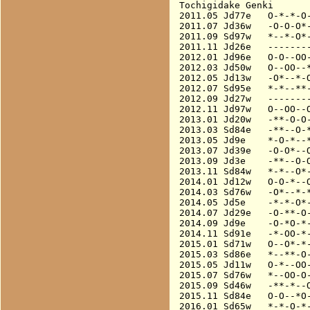
Tochigidake Genki

2011.05 Jd77e   O-*-*-O-
2011.07 Jd36w   -O-O-O*-
2011.09 Sd97w   *--*-O*-
2011.11 Jd26e   --------
2012.01 Jd96e   O-O--OO-
2012.03 Jd50w   O--OO--*
2012.05 Jd13w   -O*--*-O
2012.07 Sd95e   *-*--**-
2012.09 Jd27w   --------
2012.11 Jd97w   O--OO--O
2013.01 Jd20w   -**-O-O-
2013.03 Sd84e   -**--O-*
2013.05 Jd9e    *-O-*--*
2013.07 Jd39e   -O-O*--O
2013.09 Jd3e    -**--O-O
2013.11 Sd84w   *-*--O*-
2014.01 Jd12w   O-O-*--O
2014.03 Sd76w   -O*--*-*
2014.05 Jd5e    -*-*-O*-
2014.07 Jd29e   -O-**-O-
2014.09 Jd9e    -O-*O-*-
2014.11 Sd91e   -*-OO-*-
2015.01 Sd71w   O--O*-*-
2015.03 Sd86e   *--**-O-
2015.05 Jd11w   O-*--OO-
2015.07 Sd76w   *--OO-O-
2015.09 Sd46w   -**-*--O
2015.11 Sd84e   O-O--*O-
2016.01 Sd65w   *-*-O-*-