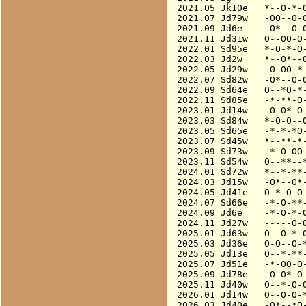
2021.05 Jk10e   *--O-*-O
2021.07 Jd79w   -OO--O-O
2021.09 Jd6e    -O*--O-O
2021.11 Jd31w   O--OO-O-
2022.01 Sd95e   *-O-*-O-
2022.03 Jd2w    *--O*--O
2022.05 Jd29w   -O-OO-*-
2022.07 Sd82w   -O*--O-O
2022.09 Sd64e   O--*O-*-
2022.11 Sd85e   -*-**-O-
2023.01 Jd14w   -O-O*-O-
2023.03 Sd84w   *-O-O--O
2023.05 Sd65e   -*-*-*O-
2023.07 Sd45w   *--**-*-
2023.09 Sd73w   -*-O-OO-
2023.11 Sd54w   O--**--*
2024.01 Sd72w   *--*-**-
2024.03 Jd15w   -O*--O*-
2024.05 Jd41e   O-*-O-O-
2024.07 Sd66e   -*-O-**-
2024.09 Jd6e    -*-O-*-O
2024.11 Jd27w   -----O-O
2025.01 Jd63w   O--O-*-O
2025.03 Jd36e   O-O--O-*
2025.05 Jd13e   O--*-**-
2025.07 Jd51e   -*-OO-O-
2025.09 Jd78e   -O-O*-O-
2025.11 Jd40w   O--*-O-O
2026.01 Jd14w   O--O-O-*
2026.03 Jd40e   -O*--*O-