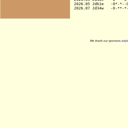
2026.05 Jd61e   -O*-*--O
We thank our sponsors
adpl