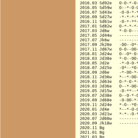
2016.03 Sd92e   O-O-*-O-
2016.05 Sd59w   O--*-O-O
2016.07 Sd43w   -O-O-*-*
2016.09 Sd27w   -*-*-*-*
2016.11 Sd61w   -O-*-**-
2017.01 Sd82w   O-*-*-*-
2017.03 Jd6w    *-O-O---
2017.05 Jd44w   --------
2017.07 Jk6w    --------
2017.09 Jk20e   -OO--O*-
2017.11 Jd67w   O-O--OO-
2018.01 Jd24w   O--O*-O-
2018.03 Jd38e   *-O--OO-
2018.05 Jd2e    -*-O-O-*
2018.07 Jd25e   -O*--*O-
2018.09 Jd6e    -*-OO-*-
2018.11 Jd36w   *--*-OO-
2019.01 Jd63e   O-*-O-*-
2019.03 Jd36e   O--*-OO-
2019.05 Jd15w   -O-**--*
2019.07 Jd38e   O--O-*-O
2019.09 Jd68e   -O-OO-*-
2019.11 Jd24e   *-O--*O-
2020.01 Jd4e    *--*-O-O
2020.03 Jd21w   *-*--O-*
2020.07 Jd60w   --------
2020.09 Jk18w   --------
2020.11 Bg              
2021.01 Bg              
2021.03 Bg              