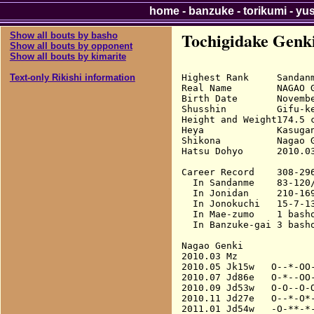
home
-
banzuke
-
torikumi
-
yu
Tochigidake Genk
Show all bouts by basho
Show all bouts by opponent
Show all bouts by kimarite
Highest Rank     Sandanm
Text-only Rikishi information
Real Name        NAGAO G
Birth Date       Novembe
Shusshin         Gifu-ke
Height and Weight174.5 c
Heya             Kasugan
Shikona          Nagao G
Hatsu Dohyo      2010.03
Career Record    308-296
  In Sandanme    83-120/
  In Jonidan     210-169
  In Jonokuchi   15-7-13
  In Mae-zumo    1 basho
  In Banzuke-gai 3 basho
Nagao Genki

2010.03 Mz              
2010.05 Jk15w   O--*-OO-
2010.07 Jd86e   O-*--OO-
2010.09 Jd53w   O-O--O-O
2010.11 Jd27e   O--*-O*-
2011.01 Jd54w   -O-**-*-