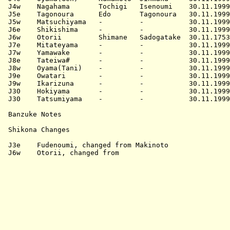
J4w    Nagahama       Tochigi   Isenoumi    30.11.1999
J5e    Tagonoura      Edo       Tagonoura   30.11.1999
J5w    Matsuchiyama   -         -           30.11.1999
J6e    Shikishima     -         -           30.11.1999
J6w    Otorii         Shimane   Sadogatake  30.11.1753
J7e    Mitateyama     -         -           30.11.1999
J7w    Yamawake       -         -           30.11.1999
J8e    Tateiwa#       -         -           30.11.1999
J8w    Oyama(Tani)    -         -           30.11.1999
J9e    Owatari        -         -           30.11.1999
J9w    Ikarizuna      -         -           30.11.1999
J30    Hokiyama       -         -           30.11.1999
J30    Tatsumiyama    -         -           30.11.1999
Banzuke Notes

Shikona Changes

J3e    Fudenoumi, changed from Makinoto
