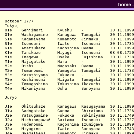
home
October 1777

Tokyo, 

O1e    Genjimori      Kyushu    -           30.11.1999
O1w    Washigamine    Kanagawa  Tamagaki    30.11.1999
S1e    Kagamiyama     Kumamoto  Jinmaku     30.11.1999
S1w    Isenoumi       Iwate     Isenoumi    30.11.1735
K1e    Amatsukaze     Kagoshima Oyama       30.11.1999
K1w    Tanikaze       Miyagi    Isenoumi    08.08.1750
M1e    Inagawa        Osaka     Fujishima   30.11.1738
M1w    Nijigatake     Nara      -           30.11.1999
M2e    Oishi          Nagasaki  Oyama       30.11.1999
M2w    Tomanoumi      Yamagata  Tamagaki    30.11.1733
M3e    Kazashiyama    Fukuoka   -           30.11.1999
M3w    Koshinoumi     Niigata   Tamagaki    30.11.1999
M4e    Tomagashima    Tokushima Ikazuchi    30.11.1999
M4w    Mikuniyama     Oshu      Sanoyama    30.11.1999
Juryo

J1e    Okitsukaze     Kanagawa  Kasugayama  30.11.1999
J1w    Sadogatake     Gunma     Shiratama   30.11.1736
J2e    Yatsugamine    Fukuoka   Yukimiyama  30.11.1749
J2w    Michinogawa#   Saitama   Isenoumi    30.11.1737
J3e    Fudenoumi      Kagoshima Izumigawa   30.11.1999
J3w    Miyagino       Iwate     Sanoyama    30.11.1743
J4e    Oyama(Gen)     Kumamoto  Jinmaku     30.11.1999