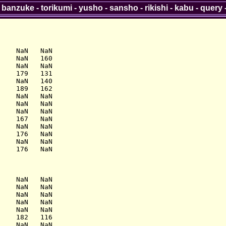
-
banzuke
-
torikumi
-
yusho
-
sansho
-
rikishi
-
kabu
-
query
    NaN   NaN

    NaN   160

    NaN   NaN

    179   131

    NaN   140

    189   162

    NaN   NaN

    NaN   NaN

    NaN   NaN

    167   NaN

    NaN   NaN

    176   NaN

    NaN   NaN

    176   NaN

    NaN   NaN

    NaN   NaN

    NaN   NaN

    NaN   NaN

    NaN   NaN

    182   116

    NaN   NaN
