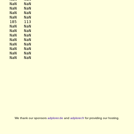
    NaN   NaN

    NaN   NaN

    NaN   NaN

    NaN   NaN

    185   113

    NaN   NaN

    NaN   NaN

    NaN   NaN

    NaN   NaN

    NaN   NaN

    NaN   NaN

    NaN   NaN

    NaN   NaN

We thank our sponsors
adplorer.de
and
adplorer.fr
for providing our hosting.