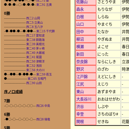
–●●––●–●●––○–●–
西二72 錠
佐藤山
さとうやま
伊
●–●–●––○–●–●–●–
東二91 五黄
森永
もりなが
伊
0勝
白根
しらね
伊
–––––––––––––––
西二2 山岡
–––––––––––––––
西二5 立美山
山口
やまぐち
伊
–––––––––––––––
西二8 玉八汐
田中
たなか
井
–●–●●–●––●–●●––
東二15 千代錦
–––––––––––––––
西二17 愛知波
柳沼
やぎぬま
井
–––––––––––––––
東二38 釧路海
–––––––––––––––
東二39 美根光
横瀬
よこせ
春
–––––––––––––––
東二40 茅ヶ崎
–––––––––––––––
西二40 大磐城
新田
にった
春
–––––––––––––––
東二41 尾國
奈良錦
ならにしき
立
–––––––––––––––
西二50 津軽洋
–––––––––––––––
東二52 浅田
野沢
のざわ
時
–––––––––––––––
東二56 大の川
●––●●––●–●●–●––
東二59 若玉
江戸錦
えどにしき
-
●––––––––––––––
東二65 玉鳴門
–––––––––––––––
西二90 山田
江尻
えじり
-
東山
あずまやま
-
序ノ口成績
大長谷川
おおはせがわ
-
7勝
–○–○–○–○–○–○○––
西口6 中島
渋谷
しぶや
-
幸登
さちのぼり#
-
6勝
–●○–○––○–○○–○––
西口8 瑞竜
関根
せきね
花
5勝