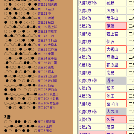
3勝2敗2休
菰野
二4
○–●––○○–○––●––●
東三61 加古錦
–●–○●––○○–○–●––
西三61 若力
2勝5敗
照見山
二4
○–●––●–○–○●––○–
東三63 中
3勝4敗
武生山
二4
–○○–●–○–●––●○––
東三66 時潮
●––○–●–●–○○–○––
西三68 樋口
5勝2敗
伊藤
二4
○–○–●–○–○–●––●–
東三69 最上洋
○–○–●–○–●–○–––●
西三72 豊能里
2勝5敗
若上宮
二4
●––●–○○–●––○–○–
東三73 三四
–○●––○–○●––○●––
西三77 手柄山
5勝2敗
伊沢
二4
○–○–○–●––●–●–○–
東三79 大松本
4勝3敗
大秀山
二4
–●–○○––●–○–●○––
東三81 若戸海
○–○––●–●○––○––●
西三82 東國
4勝3敗
高橋山
二4
–○●––○–●–○–○●––
東三84 三幸竜
–●○–○––○–●●––○–
東三86 若三國
6勝1敗
花の里
二5
–●–○○–●–○––●––○
東三90 荒馬
–○○––●–○–●○––●–
東三92 堀本
2勝5敗
高見
二5
●––○●––○○––●○––
西三92 淀乃邦
0勝0敗7休
浅田
二5
–●–○●–○–○–●–○––
東三96 菱刈嶺
–○○––○–●–○–●–●–
西三96 仙竜
6勝1敗
飯沼
二5
●––●●–○––○–○––○
西三97 坂口山
●––○–○○––○●–––●
東三101 筑豊山
4勝3敗
池田
二5
–●–●○–○–●––○––○
東三102 土佐錦
3勝4敗
富ノ山
二5
○–○–○–●––●–○–●–
西三106 布施錦
–○●–○––●○–○––●–
西三107 東川
0勝0敗7休
大の川
二5
3勝
3勝4敗
久保
二5
○–○––●●––●–○––●
東三4 網走洋
–○–●–○–●○–●–●––
東三7 玉昇
5勝2敗
篠原
二5
●–○––●○–●–●–––○
東三8 玉桜