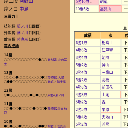
序二段
河野山
5勝10敗
朝嵐
十
↓
序ノ口
中島
10勝5敗
高見山
十
三賞力士
技能賞
藤ノ川
(1回目)
幕
殊勲賞
藤ノ川
(1回目)
成績
東
敢闘賞
陸奥嵐
(1回目)
6勝1敗
栃富士
下
幕内成績
4勝3敗
江戸響
下
14勝
3勝4敗
朝風
下
○○○○○○○○○○○○●○○
東大関1 北の冨
士
5勝2敗
神山
下
3勝4敗
三鷹山
下
13勝
○○○○●○○○○○○○○●○
東横綱1 大鵬
5勝2敗
高橋
下
○●●○○○○○○○○○○○○
東前14 陸奥嵐
4勝3敗
前田花
下
12勝
4勝3敗
上潮
下
○●○○○○○○○●○●○○○
東前4 藤ノ川
5勝2敗
轟
下
11勝
○○●○○●○○○○●○○○●
東横綱2張出 柏
2勝5敗
栗原
下1
戸
3勝4敗
天地山
下1
10勝
5勝2敗
若熊
下1
●○●○○●○○○○○○●●○
西前12 若見山