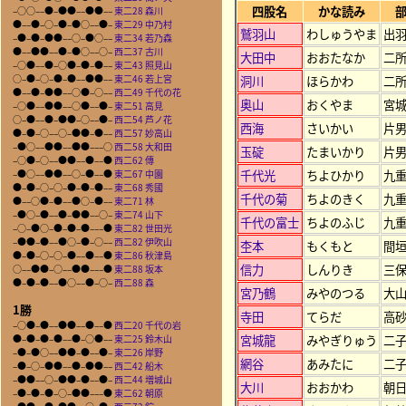
四股名
かな読み
–○○––●–●●––●●––
東二28 森川
●––●–○–●–●○––●–
東二29 中乃村
鷲羽山
わしゅうやま
出
–●–●–●●––○–●○––
東二34 若乃森
●––●●––●–●○––○–
西二37 古川
大田中
おおたなか
二
–○●––●–○●–●–●––
東二43 照見山
○–●–○–●–●––●●––
東二46 若上宮
洞川
ほらかわ
二
●––●–●●––○●–○––
西二49 千代の花
奥山
おくやま
宮
–○●––●●––○●––●–
東二51 高見
○–●––●–●●–○––●–
西二54 芦ノ花
西海
さいかい
片
●–●–○––○–●●–●––
西二57 妙高山
–●○––●●––●●–––○
西二58 大和田
玉碇
たまいかり
片
–○●–○––●●––●––●
西二62 傳
千代光
ちよひかり
九
–●○––●●––○–●––●
東二67 中園
●–●–○–○–●–●–●––
東二68 秀國
千代の菊
ちよのきく
九
●––○●–●––●○–●––
東二71 林
–●○–●––●–●●––○–
東二74 山下
千代の富士
ちよのふじ
九
–○–●○–●–●–●–––●
東二82 世田光
–●●–●––●○–●–○––
西二82 伊吹山
杢本
もくもと
間
●–●–○–○–●––●––●
東二86 秋津島
信力
しんりき
三
○––●●–○––●●–––●
東二88 坂本
●–●–●––●○––●–○–
西二88 森
宮乃鶴
みやのつる
大
1勝
寺田
てらだ
高
–○●–●––●●––●––●
西二20 千代の岩
宮城龍
みやぎりゅう
二
●–●–●–●––●–○●––
東二25 鈴木山
–●–●○––●●–●––●–
東二26 岸野
網谷
あみたに
二
–●–○–●●––●–●●––
西二42 船木
–●●––○–●●–●––●–
西二44 増城山
大川
おおかわ
朝
–●–●–●–○–●●–––●
東二62 朝原