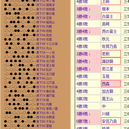
–●○–○––○●–●–––●
西下32 琴ノ海
4勝3敗
土師
三4
●–●––○○––○–●–●–
西下33 渥美洋
3勝4敗
根本
三5
↓
●–○–●––●–○●–○––
東下37 前田嶺
–●●––●●–○––○––○
西下37 春日竜
3勝4敗
白冨士
三5
↓
○––○–○●––●–●–●–
西下38 宝珠
○––●●–●–○––●––○
西下44 福見山
4勝3敗
島崎
三5
–●○––●○–●––○––●
西下45 司錦
3勝4敗
西の富士
三5
–○–○–●●––○–●–●–
東下46 松柏
↓
○––●○––○–●●–––●
西下46 島田
4勝3敗
秋元
三5
●–●–○–●––●○––○–
東下49 荒鷲
–●–●○–●––○–●○––
西下49 十三の海
4勝3敗
佐賀乃島
三5
–○●––○○–●––●–●–
西下52 丸山
–●–○–●○––○–●–●–
東下54 一ノ谷
1勝6敗
若剣
三5
↓
–○–○●–●–●–●––○–
西下55 富士晃
3勝4敗
諏訪錦
三5
–●–●–●–●–○–○○––
東下56 北乃若
↓
○––●–○–●●––○●––
西下58 富士桜
3勝4敗
若江差
三5
↓
○––○○––●–●–●––●
東下60 松井
–○–●–●–●○–●–––○
東下63 玉乃國
4勝3敗
玉晃
三5
○––○●––●–○–●––●
東下66 山川
○–●–○–●–○–●–●––
東下70 江戸波
4勝3敗
西森
三6
●––○–○–●–●○–––●
西下70 千代の海
4勝3敗
加古錦
三6
–○–●–●–○–○–●–●–
東下74 春日海
○–●––●●–●––○○––
西下74 瀬戸嵐
5勝2敗
鳳王山
三6
–●–○●––○–●●–––○
西下78 堤
○–●–●–●–○–●––○–
東下81 内藤
4勝3敗
中
三6
–○○––●–●●–●–○––
西下82 曽我ノ國
–●●–○–○––○–●––●
東下83 中ノ花
3勝4敗
川越
三6
↓
–○–○–●●–○––●●––
西下83 中野渡
0勝7敗
安芸乃島
三6
↓
●–○––●○–●––○––●
東下85 千年山
●––○○–●––○–●–●–
東下90 雷龍
4勝3敗
時潮
三6