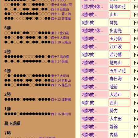
○○●●●○●○○●●●●○○
東十8 小城ノ花
1勝2敗4休
崎陽の花
下6
↓
●○○●○○●●○●●○●●○
西十8 若葉山
3勝4敗
山川
下6
●●○○○●●●●●●○○○○
西十11 青ノ海
↓
●●●○○○○●●○●○○●●
西十13 天津風
6勝1敗
琴晃
下6
6勝
0勝0敗7休
出羽光
下6
↓
○○●●●○●●○○○●●●●
東十1 金乃花
●●○○●●○●●●○●○●○
西十9 大竜川
4勝3敗
玉乃嶺
下6
↓
●○●○○●○●○●●○●●●
西十10 三瓶山
3勝4敗
江戸波
下7
↓
5勝
5勝2敗
若乃鷲
下7
●●●●●●○○○○●●●○●
西十7 清の盛
●○●○●○●●●●●●○○●
東十17 朝嵐
2勝5敗
龍馬山
下7
↓
4勝3敗
五所ノ花
下7
4勝
↓
○●○●●●●○○●●●●●●
東十7 大蛇川
3勝4敗
春日海
下7
↓
●●○●●●○●●○●●○●●
西十14 若杉山
●●○○●●●●○○●●●●●
西十15 隆昌山
4勝3敗
陸前
下7
↓
2勝
2勝5敗
大若戸
下7
↓
●●●●●○●●●●○●●●●
西十12 津軽國
6勝1敗
西山
下7
1勝
5勝2敗
勢力
下7
↓
●●●●○●●●●●●●●●●
西十16 宇田川
4勝3敗
大中田
下7
↓
幕下成績
4勝3敗
静錦
下8
↓
7勝
3勝4敗
内藤
下8
↓