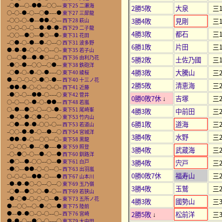
–○●––○–●●––○○––
東下25 二瀬海
2勝5敗
大泉
三1
○–○–●–○––○●–––●
東下27 三犀龍
3勝4敗
見剛
三1
–○○–○–●––●●–○––
西下28 萩山
○–○–○–○––●–●–●–
西下29 二子龍
4勝3敗
都石
三1
–○○––●○––●○––●–
東下31 花田
–○●–○–●––●–○––○
西下31 波多野
6勝1敗
片田
三1
●–●–●–○–○–○––○–
東下35 若子山
○––○●––●–●○––○–
西下36 由利乃花
5勝2敗
土佐乃國
三1
–●○–●––○○––○●––
東下38 鉄砲洋
4勝3敗
大騰山
三2
–○●–○–●–○–●–––○
東下40 綾桜
●––○–○–○–●○–●––
西下40 十三ノ花
2勝5敗
清恵海
三2
–●●–●–○–○––○–○–
西下41 近藤
–●○–○––●●–○–––○
東下42 菅井
0勝0敗7休
吉塚
三2
↓
○–○––○–●–○–●●––
西下48 若嵐
○–●––●○–○––○–●–
東下51 尾崎峯
4勝3敗
中前田
三2
–●–○–●–○●–○–––○
東下53 竹内山
6勝1敗
道海
三2
–○●––●–●–○○–○––
西下53 若道山
–○○–●–●–○––●––○
西下54 宮城洋
3勝4敗
水野
三2
–●●–●–○––○○––○–
東下58 黒龍
–○–○○–●––○●–––●
東下59 照登
3勝4敗
武蔵海
三2
–○–●○–○––●–○––●
西下60 釧路洋
–●○––●–○○––○––●
東下61 白戸
3勝4敗
宍戸
三2
–●○––●●–○–○––○–
西下63 出羽嵐
0勝0敗7休
福寿山
三2
○–○–○––●●–○–––●
西下67 山本川
–●–●–●○–○––○––○
東下69 玉乃嶺
3勝4敗
玉鷲
三2
–○●––●○–○–●–○––
西下69 若狭山
–●–○●–○–○–○––●–
東下73 五所ノ花
4勝3敗
國勢山
三3
●––○○––○–●–○––●
東下75 陸前
2勝5敗
松前洋
三3
●––●–●○–○–○––○–
西下76 宮崎
↓
●–●–○––●○–○–––○
東下79 大中田