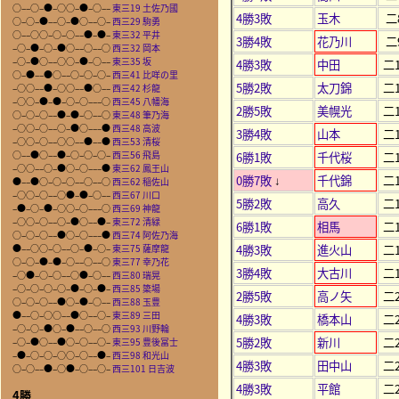
○––○–●–○○–●–○––
東三19 土佐乃國
4勝3敗
玉木
二
○–○–●––○–●○––○–
西三29 駒勇
○––○○–○–○––●–●–
東三32 平井
3勝4敗
花乃川
二
–○–●–○–●○––○––○
西三32 岡本
–○–●○––○○–●–○––
東三35 坂
4勝3敗
中田
二1
○–●––●○––○–○–○–
西三41 比咩の里
5勝2敗
太刀錦
二1
–○○––●–○○––●○––
西三42 杉龍
–○○–●–●–○–○–––○
西三45 八幡海
2勝5敗
美幌光
二1
○–○–○––●–●–○––○
東三48 筆乃海
–○○–○––○–●○–––●
西三48 高波
3勝4敗
山本
二1
–○○–○––○○––●––●
西三53 清桜
○––●○––●–○–○–○–
西三56 飛島
6勝1敗
千代桜
二1
–○○––○–●○–○–––●
東三62 鳳王山
0勝7敗
千代錦
二1
↓
●––●○–○–○––○––○
西三62 稲佐山
–○○–○––○●–●–○––
西三67 川口
5勝2敗
高久
二1
–●–○–●–○○–○–––○
西三69 神龍
–○○–○––○–●○––●–
東三72 清緑
6勝1敗
相馬
二1
○–○–○––●○–○–––●
西三74 阿佐乃海
4勝3敗
進火山
二1
●––○○–○––○–●–○–
東三75 薩摩龍
○–○–●–●–○––○––○
東三77 幸乃花
3勝4敗
大古川
二1
–○●–○–○––○●–○––
西三80 瑞晃
–○–○–○–○–●–○–●–
西三85 簗場
2勝5敗
高ノ矢
二2
○–○–○––●○–●–○––
西三88 玉豊
●––○–○○––●○––○–
東三89 三田
4勝3敗
橋本山
二2
–○–○–●○–●––○––○
西三93 川野輪
5勝2敗
新川
二2
–○–●○––●○–○––○–
東三95 豊後冨士
–●–○–○–○○–○––●–
西三98 和光山
4勝3敗
田中山
二2
○–○––●–○●–○––○–
西三101 日吉波
4勝3敗
平館
二2
4勝