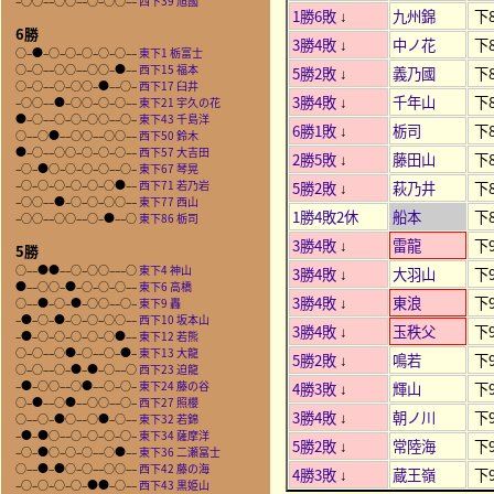
–○○––○○––○–○○––
西下39 旭國
1勝6敗
九州錦
下8
↓
6勝
3勝4敗
中ノ花
下8
↓
○–●–○–○–○–○–○––
東下1 栃富士
○–○––○○––○○–●––
西下15 福本
5勝2敗
義乃國
下8
↓
○–○––○–○○–●––○–
西下17 臼井
3勝4敗
千年山
下8
–○○––●–○○–○–○––
東下21 宇久の花
↓
●–○––○–○–○○––○–
東下43 千島洋
6勝1敗
栃司
下8
↓
○––○●––○○––○○––
西下50 鈴木
●–○––○○–○–○–○––
西下57 大吉田
2勝5敗
藤田山
下8
↓
–○–●○–○–○–○––○–
東下67 琴晃
–○–○–○–○–○–○●––
西下71 若乃岩
5勝2敗
萩乃井
下8
↓
–○○––●–○–○–○○––
東下77 西山
1勝4敗2休
船本
下8
–○○––○○––○–●––○
東下86 栃司
3勝4敗
雷龍
下9
↓
5勝
○––●●––○–○○–––○
東下4 神山
3勝4敗
大羽山
下9
↓
●––○○–●–○–○–○––
東下6 高橋
3勝4敗
東浪
下9
○––●–○–●–○○––○–
東下9 轟
↓
–●–○–●–○–○–○○––
西下10 坂本山
3勝4敗
玉秩父
下9
↓
–●–○–○–○–○–○●––
東下12 若熊
○–○––○●–○––○–●–
東下13 大龍
5勝2敗
鳴若
下9
↓
○–○––○–●–●–○––○
西下23 迫龍
–●–○○––○●––○–○–
東下24 藤の谷
4勝3敗
輝山
下9
↓
○–●––○●––○○––○–
西下27 照櫻
3勝4敗
朝ノ川
下9
↓
○––○–●○––○●–○––
東下32 若錦
–●–●○––○–○–○–○–
東下34 薩摩洋
5勝2敗
常陸海
下9
↓
–○–●○–○–○––○●––
東下36 二瀬冨士
○––●–●○–○––○○––
西下42 藤の海
4勝3敗
蔵王嶺
下9
↓
–○–○–○–○–●●–○––
西下43 黒姫山