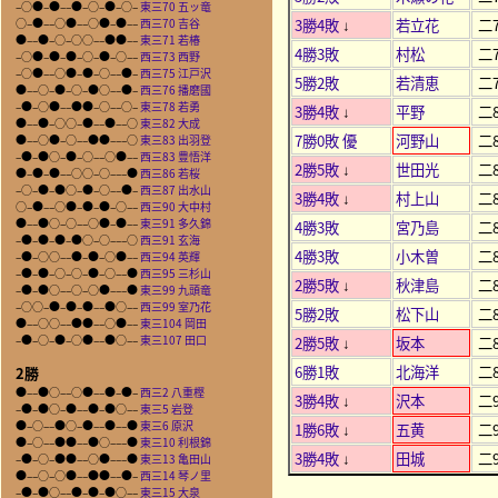
–○●–●––●–○–●–○–
東三70 五ッ竜
3勝4敗
若立花
二7
○–●––○●––○●–●––
西三70 吉谷
↓
●––●–○–○○––●●––
東三71 若椿
4勝3敗
村松
二7
–○●–●–●–○–●–○––
西三73 西野
–○●––○●–●–○––●–
西三75 江戸沢
5勝2敗
若清恵
二7
●––○–●–○–●○––●–
西三76 播磨國
–●–○●––●●–○––○–
東三78 若勇
3勝4敗
平野
二8
↓
●––●–○○–●––●––○
東三82 大成
7勝0敗 優
河野山
二8
●––○●–○––●●–––○
東三83 出羽登
–●–●○–●–○––○●––
西三83 豊悟洋
2勝5敗
世田光
二8
↓
●–●–●––○○–○–––●
西三86 若桜
–○–●–●○–●–○––●–
西三87 出水山
3勝4敗
村上山
二8
↓
○–●––○●–●–●–○––
西三90 大中村
●––●○–○––○●–●––
東三91 多久錦
4勝3敗
宮乃島
二8
–●–●–●–●○–○–––○
西三91 玄海
4勝3敗
小木曽
二8
–●–○○––●–●–○●––
西三94 英輝
–●–●–○–○–●–○––●
西三95 三杉山
2勝5敗
秋津島
二8
↓
–●–●○––○–○●–––●
東三99 九頭竜
–○○–●–●–●––●○––
西三99 室乃花
5勝2敗
松下山
二8
●––○○––●●––○●––
東三104 岡田
–●–○–●–○●––●○––
東三107 田口
2勝5敗
坂本
二8
↓
6勝1敗
北海洋
二8
2勝
●––●○––○●––●–●–
西三2 八重樫
3勝4敗
沢本
二9
↓
–●–●○–●––●–●○––
東三5 岩登
●–○––●○–●––●––●
東三6 原沢
1勝6敗
五黄
二9
↓
●–○––●●––●○–––●
東三10 利根錦
3勝4敗
田城
二9
–●–○–●●––○●–––●
東三13 亀田山
↓
●––○–○●––●●––●–
西三14 琴ノ里
–●–●○––●–●–●○––
東三15 大泉