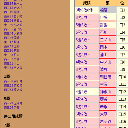
成績
東
位
西三14 松木山
西三18 岩ノ松
0勝0敗8休
楠濱
口1
西三19 雄物川
東三21 岩ヶ崎
3勝5敗
伊藤
口2
↑
西三26 扶桑山
5勝3敗
鉾錦
口3
東三30 小ノ錦
↑
西三35 若ノ松
5勝3敗
石川
口4
↑
東三44 大蛇嶽
西三46 岡崎
3勝5敗
三ノ山
口5
↑
東三47 鏡洋
東三49 玉柳
3勝5敗
岡本
口6
↑
西三50 若鷹
3勝5敗
浦上
口7
↑
東三53 柏岩
西三57 高鳴山
4勝4敗
中ノ山
口8
↑
東三61 小山
東三63 玉ノ音
3勝5敗
清昇
口9
↑
1勝
4勝4敗
朝日奈
口10
↑
西三38 宇和島
6勝2敗
村岡
口11
↑
東三55 若和泉
西三55 藤ノ浪
4勝4敗
神鍬山
口12
0勝
4勝4敗
鹽谷
口13
↑
西三22 玉津島
6勝2敗
岩永
口14
↑
東三64 奈良
6勝2敗
大庭
口15
↑
序二段成績
3勝5敗
岩ヶ谷
口16
↑
7勝