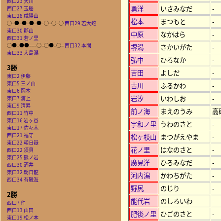
西口23 大川
勇洋
いさみなだ
-
西口27 玉船
東口28 咸陽山
松本
まつもと
-
○–●–●–●–●–○–○–○
西口29 若大蛇
東口30 郡山
中原
なかはら
-
西口31 若ノ里
○●–●●–––○–○●–○–
西口32 本間
堺潟
さかいがた
-
東口33 大島潟
弘中
ひろなか
-
3勝
吉田
よしだ
-
東口2 伊藤
東口5 三ノ山
古川
ふるかわ
-
東口6 岡本
岩汐
いわしお
-
東口7 浦上
東口9 清昇
前ノ海
まえのうみ
高
西口11 竹中
東口16 岩ヶ谷
宇和ノ里
うわのさと
-
東口17 佐々木
西口21 福守
松ヶ枝山
まつがえやま
-
東口22 朝日嶽
花ノ里
はなのさと
-
西口22 須貝
東口25 熊ノ岩
廣見洋
ひろみなだ
-
西口30 酒井
東口32 朝日龍
河内潟
かわちがた
-
西口34 有磯海
野尻
のじり
-
2勝
能代岩
のしろいわ
-
西口7 件
西口13 山田
肥後ノ里
ひごのさと
-
東口19 松ノ本