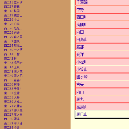
千葉錦
東二15 立ヶ汐
西二17 萩錦
中野
東二18 鏡國
東二19 鏡富士
西田川
西二19 中山
夷隅川
東二26 白光山
西二26 陸光山
内田
東二29 岩頭
西二29 森ノ里
田島山
東二32 國風
西二34 都城山
服部
西二40 一ノ濱
光洋
西二41 二村
東二42 林
小松川
東二43 鳴門岩
東二47 玉泉
小笠山
東二48 関ノ花
東二49 清ノ花
國ヶ崎
西二55 岩谷川
古矢
西二56 桝澤
西二58 千住川
内山
東二62 立緑
東二65 大島
辰丸
東二69 大成山
東二71 八幡岩
高周山
東二77 瀞ノ森
辰巳山
西二77 高ノ里
西二80 清湊
東二82 甲ノ浦
東二84 今井