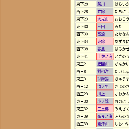
東下28
祓川
はらい
西下28
立錦
たちに
東下29
大光山
おおこう
東下30
三田
みた
西下30
高浪
たかな
東下34
東錦
あずま
西下38
春風
はるか
東下41
土佐ノ海
とさの
東三2
雁回山
がんかい
西三8
對州洋
たいし
東三9
球摩錦
きゅうま
西三12
清ノ里
きよの
西三29
川上
かわか
東三30
小ノ錦
おのに
東三32
三重櫻
みえざ
東三39
布良ノ海
ふらの
西三39
鹽津山
しおつ