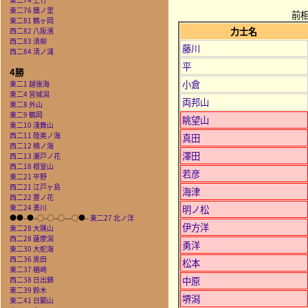
東二76 鐡ノ里
前
東二81 鶴ヶ岡
力士名
西二82 八阪濱
西二83 清柳
藤川
西二84 清ノ浦
平
4勝
小倉
東二1 越後海
東二4 宮城潟
両邦山
東二8 外山
東二9 鶴岡
眺望山
東二10 淺舞山
西二11 陸奥ノ海
真田
西二12 楠ノ海
澤田
西二13 瀬戸ノ花
西二18 根室山
若彦
東二21 平野
西二21 江戸ヶ島
海津
西二22 豐ノ花
東二24 勇川
明ノ松
●●–●–○–○–○––○●–
東二27 北ノ洋
伊方洋
東二28 大隅山
西二28 薩摩潟
勇洋
東二30 大蛇海
西二36 黒田
松本
東二37 楢崎
中原
西二38 日出錦
東二39 鈴木
堺潟
東二41 日鋼山