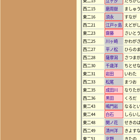
東二15
立ヶ汐
たちが
西二15
磨周嶽
ましゅう
東二16
須永
すなが
西二21
江戸ヶ島
えどが
東二23
齋藤
さいと
西二25
川ヶ崎
かわが
西二27
平ノ松
ひらの
西二28
薩摩潟
さつま
西二30
千歳洋
ちとせ
東二31
岩田
いわた
西二33
松尾
まつお
東二35
成田川
なりた
西二36
黒田
くろだ
東二43
鳴門岩
なると
東二44
白石
しらい
東二48
関ノ花
せきの
西二49
清州洋
きよす
東二51
北野
きたの