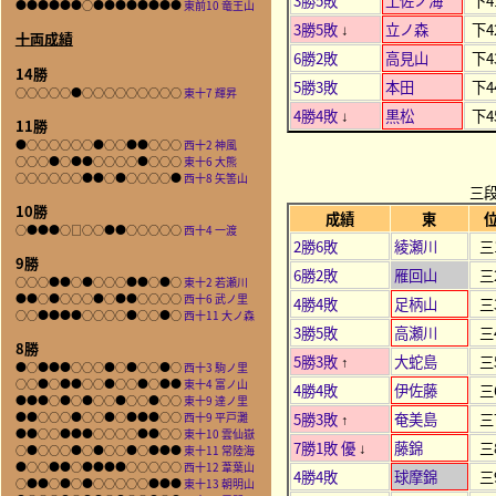
3勝5敗
土佐ノ海
下4
●●●●●●○●●●●●●●●
東前10 竜王山
3勝5敗
立ノ森
下4
↓
十両成績
6勝2敗
高見山
下4
14勝
5勝3敗
本田
下4
○○○○○●○○○○○○○○○
東十7 輝昇
4勝4敗
黒松
下4
↓
11勝
●○○○○○○●○○●●○○○
西十2 神風
○○○●○●●○○○○●○○○
東十6 大熊
○○○○○○●●○●○○○○●
西十8 矢筈山
三
10勝
成績
東
○●●●○□○○●●○○○○○
西十4 一渡
2勝6敗
綾瀬川
三
9勝
6勝2敗
雁回山
三
○○○●●○●○○○●●○●○
東十2 若瀬川
●●○●○○○●○●●○○○○
西十6 武ノ里
4勝4敗
足柄山
三
○○●●●●○○○○●○○●○
西十11 大ノ森
3勝5敗
高瀬川
三
8勝
5勝3敗
大蛇島
三
↑
●○●●●○○○●○●○○●○
西十3 駒ノ里
○○●○●●○○●○○●○●●
東十4 富ノ山
4勝4敗
伊佐藤
三
●●●○●○●○○●○○●○○
東十9 達ノ里
5勝3敗
奄美島
三
●●○○○●○○●○●●●○○
西十9 平戸灘
↑
●●○○●●●○○○○●●○○
東十10 雲仙嶽
7勝1敗 優
藤錦
三
↓
○●○○○●○●○○●○●●●
東十11 常陸海
●○○●●○●●●●○○○○○
西十12 葦葉山
4勝4敗
球摩錦
三
○●●○●○●○○○○○●●●
東十13 朝明山