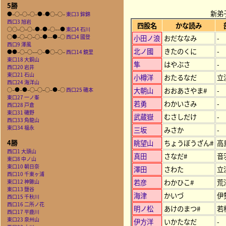
5勝
新弟
●–○–○–○–●–●○–○–
東口3 鉾錦
西口3 旭岩
四股名
かな読み
○○–○–○–●–●–○––●
東口4 石川
○●–○–○–○–●––●–○
西口4 國登
小田ノ浪
おだななみ
-
西口9 澤風
北ノ國
きたのくに
-
●●–○–○––○–●○–○–
西口14 鏡里
東口18 大銅山
隼
はやぶさ
-
西口20 岩井
東口21 石山
小樽洋
おたるなだ
立
西口24 海洋山
大朝山
おおあさやま#
-
○–●–●–○–○–○–●–○
西口25 磯本
東口27 一ノ峯
若勇
わかいさみ
-
西口28 戸倉
東口31 磯野
武蔵嶽
むさしだけ
-
西口33 角龍山
東口34 福永
三坂
みさか
-
4勝
眺望山
ちょうぼうざん#
高
西口1 大頭山
真田
さなだ#
音
東口8 中ノ山
東口10 朝日奈
澤田
さわた
立
西口10 千東ヶ浦
若彦
わかひこ#
荒
東口12 神鍬山
東口13 鹽谷
海津
かいづ
伊
西口15 千秋川
西口16 二所ノ花
明ノ松
あけのまつ#
若
西口17 平鹿川
東口23 泉州山
伊方洋
いかたなだ
-