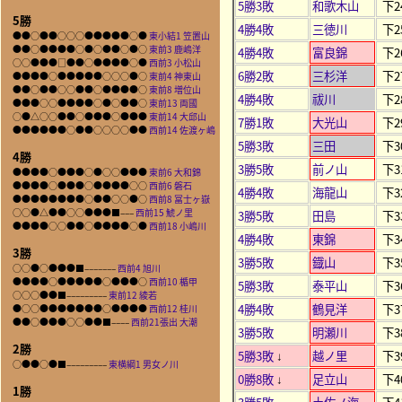
5勝3敗
和歌木山
下2
5勝
4勝4敗
三徳川
下2
●●○●●○○○●●●●●○●
東小結1 笠置山
●●○●●●●○●○●●○●○
東前3 鹿嶋洋
4勝4敗
富良錦
下2
○○●●●□●●○●●●●○●
西前3 小松山
6勝2敗
三杉洋
下2
●●●●○●●●●●○○○●○
東前4 神東山
●●○●●○○●●○●●●●○
東前8 増位山
4勝4敗
祓川
下2
●●●○○●●●●○●○●●○
東前13 両國
○●△○○●●○●●●○●●●
東前14 大邱山
7勝1敗
大光山
下2
●●●●●●○●●○○○○●●
西前14 佐渡ヶ嶋
5勝3敗
三田
下3
4勝
3勝5敗
前ノ山
下3
●●●●○●●●○●○○●●●
東前6 大和錦
●●●●○●●●○●●●●○○
西前6 磐石
4勝4敗
海龍山
下3
●●●●●●●●○●●○○●○
西前8 冨士ヶ嶽
○○●△●●○○●●●■–––
西前15 鯱ノ里
3勝5敗
田島
下3
●●●●○○●●○●●●●○●
西前18 小嶋川
4勝4敗
東錦
下3
3勝
3勝5敗
鐡山
下3
○○●○●●●■–––––––
西前4 旭川
●●●●○●●●●●○●●●○
西前10 楯甲
5勝3敗
泰平山
下3
○○○●●■–––––––––
東前12 綾若
4勝4敗
鶴見洋
下3
●○○●●●●●●●○●●●●
西前12 桂川
●●○●●●○○●●■––––
西前21張出 大潮
3勝5敗
明瀬川
下3
2勝
5勝3敗
越ノ里
下3
↓
○●●○●■–––––––––
東横綱1 男女ノ川
0勝8敗
足立山
下4
↓
1勝