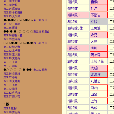
東三20 土州灘
2勝6敗
箱根山
二5
西三20 陣錦
4勝4敗
桂洋
二6
東三24 蝦夷錦
東三25 十和田錦
7勝1敗
不動岩
二6
↑
西三25 大久保
●–●–●–○○–○–●–○–
東三31 米川
3勝5敗
立緑
二6
東三32 三重櫻
1勝2敗5休
玉男浪
二6
東三35 雁渡
●●–●–●––○–○–○–○
東三36 柏農山
4勝4敗
永見
二6
西三36 都賀ノ花
西三39 鹽津山
3勝5敗
大島
二6
○–○–●–●○–○––●–●
西三40 土山
東三42 鯱ノ海
6勝2敗
榊川
二6
↑
西三42 高千穗
5勝3敗
鶴ヶ森
二6
西三48 玉ノ浪
西三49 天名山
2勝6敗
土岐ノ花
二6
東三51 玉龍
西三51 川崎
3勝5敗
大成山
二6
●○–○–○––○–●–●●–
東三52 朝若
東三56 長谷川
4勝4敗
北海洋
二7
東三57 中島
3勝5敗
八幡岩
二7
西三58 天地風
西三61 長島
4勝4敗
海州山
二7
東三62 柳澤
西三62 佐岳川
5勝3敗
山泉
二7
西三67 陣ノ花
5勝3敗
上竹
二7
3勝
6勝2敗
馬頭
二7
東三4 高瀬川
西三10 秀行山